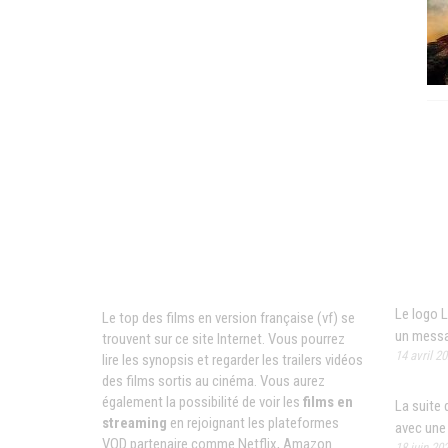
News
Films VF en ligne
Le logo L
Le top des films en version française (vf) se
un mess
trouvent sur ce site Internet. Vous pourrez
14 avril 2
lire les synopsis et regarder les trailers vidéos
des films sortis au cinéma. Vous aurez
également la possibilité de voir les
films en
La suite 
streaming
en rejoignant les plateformes
avec une
VOD partenaire comme Netflix, Amazon
18 juin 20