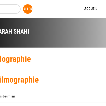
ACCUEIL
ARAH SHAHI
iographie
ilmographie
 des films