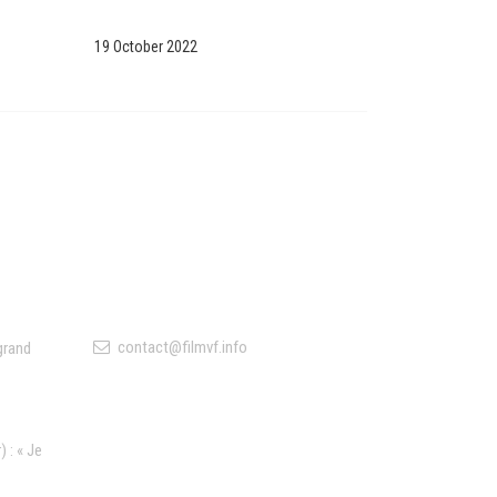
19 October 2022
Contact
contact@filmvf.info
grand
 : « Je