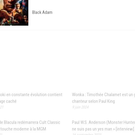
Black Adam
 populaires
Articles récents
oki en constante évolution contient
Wonka : Timothée Chalamet est un 
age caché
chanteur selon Paul King
021
9 juin 2024
de Blacula redémarrera Cult Classic
Paul W.S. Anderson (Monster Hunter)
 touche moderne à la MGM
ne suis pas un yes man » [interview]
21
16 septembre 2023