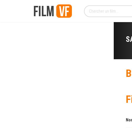
S
B
F
Nom