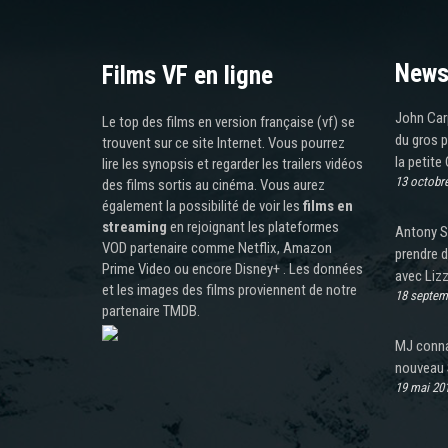
News
Films VF en ligne
John Carp
Le top des films en version française (vf) se
du gros 
trouvent sur ce site Internet. Vous pourrez
la petite
lire les synopsis et regarder les trailers vidéos
13 octobr
des films sortis au cinéma. Vous aurez
également la possibilité de voir les
films en
streaming
en rejoignant les plateformes
Antony St
VOD partenaire comme Netflix, Amazon
prendre d
Prime Video ou encore Disney+ . Les données
avec Liz
et les images des films proviennent de notre
18 septem
partenaire TMDB.
MJ connaî
nouveau S
19 mai 20