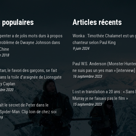
 populaires
Articles récents
enter a de jolis mots durs à propos
Wonka : Timothée Chalamet est un 
problème de Dwayne Johnson dans
chanteur selon Paul King
9 juin 2024
 Chine
e 2018
Paul W.S. Anderson (Monster Hunter)
arr, le favori des garçons, se fait
ne suis pas un yes man » [interview]
16 septembre 2023
ans la toile d’araignée de Lionsgate
zy Caplan
bre 2020
Lost in translation a 20 ans : « Sans B
Murray je ne faisais pas le film »
15 septembre 2023
t le secret de Peter dans le
pider-Man: Clip loin de chez soi
19