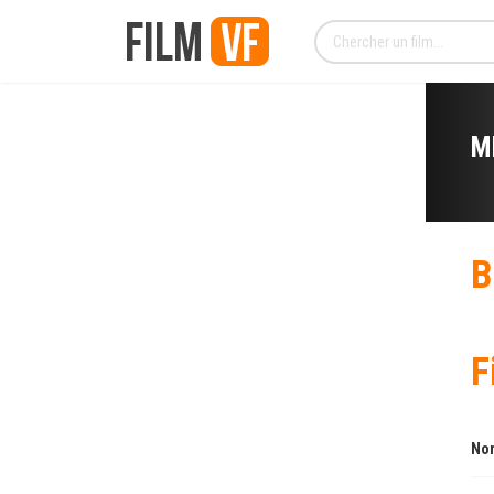
M
B
F
Nom