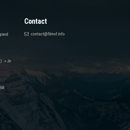
Contact
contact@filmvf.info
grand
 : « Je
ill