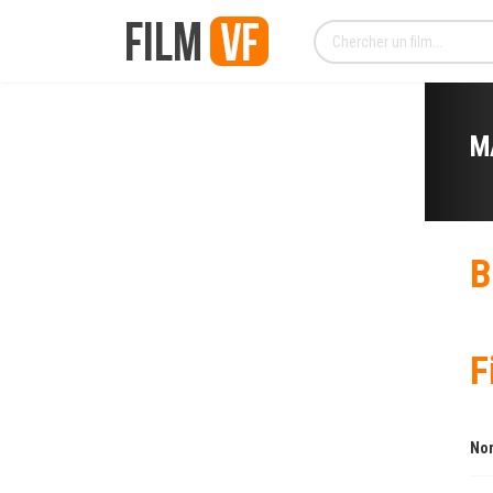
M
B
F
Nom