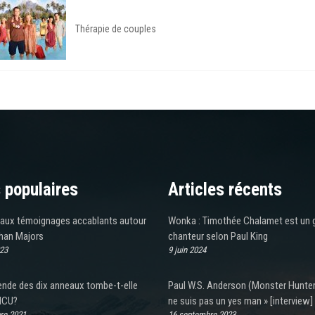
Thérapie de couples
 populaires
Articles récents
aux témoignages accablants autour
Wonka : Timothée Chalamet est un 
han Majors
chanteur selon Paul King
023
9 juin 2024
ende des dix anneaux tombe-t-elle
Paul W.S. Anderson (Monster Hunter)
MCU?
ne suis pas un yes man » [interview]
re 2021
16 septembre 2023