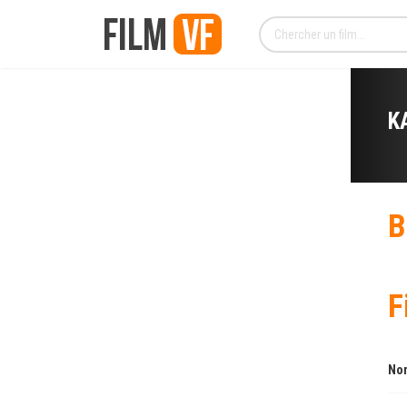
K
B
F
Nom