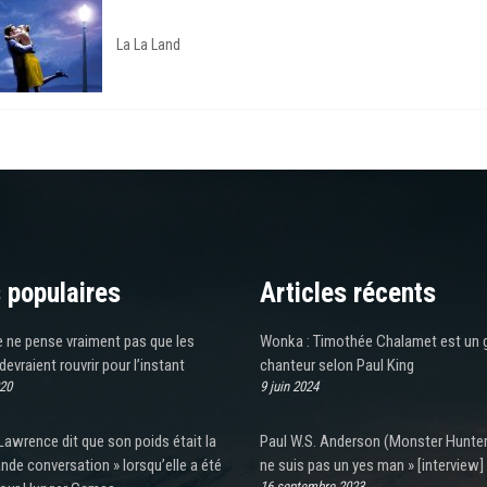
La La Land
 populaires
Articles récents
e ne pense vraiment pas que les
Wonka : Timothée Chalamet est un 
evraient rouvrir pour l’instant
chanteur selon Paul King
020
9 juin 2024
Lawrence dit que son poids était la
Paul W.S. Anderson (Monster Hunter)
ande conversation » lorsqu’elle a été
ne suis pas un yes man » [interview]
16 septembre 2023