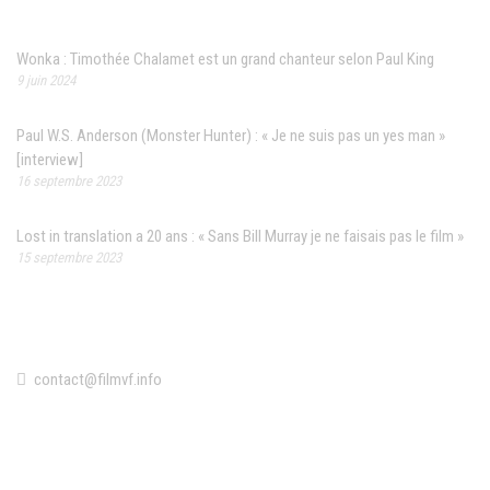
Articles récents
Wonka : Timothée Chalamet est un grand chanteur selon Paul King
9 juin 2024
Paul W.S. Anderson (Monster Hunter) : « Je ne suis pas un yes man »
[interview]
16 septembre 2023
Lost in translation a 20 ans : « Sans Bill Murray je ne faisais pas le film »
15 septembre 2023
Contact
contact@filmvf.info