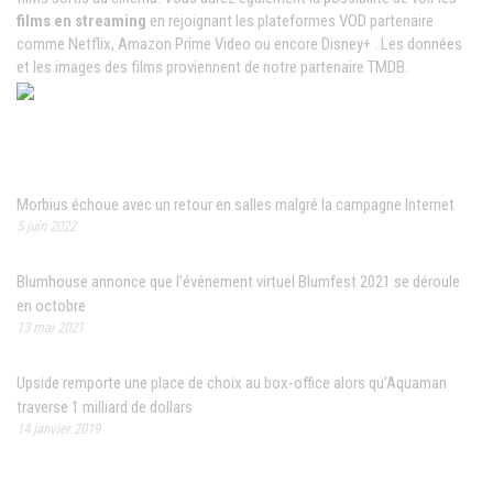
films en streaming
en rejoignant les plateformes VOD partenaire
comme Netflix, Amazon Prime Video ou encore Disney+ . Les données
et les images des films proviennent de notre partenaire TMDB.
News populaires
Morbius échoue avec un retour en salles malgré la campagne Internet
5 juin 2022
Blumhouse annonce que l’événement virtuel Blumfest 2021 se déroule
en octobre
13 mai 2021
Upside remporte une place de choix au box-office alors qu'Aquaman
traverse 1 milliard de dollars
14 janvier 2019