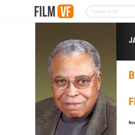
J
B
F
Nom