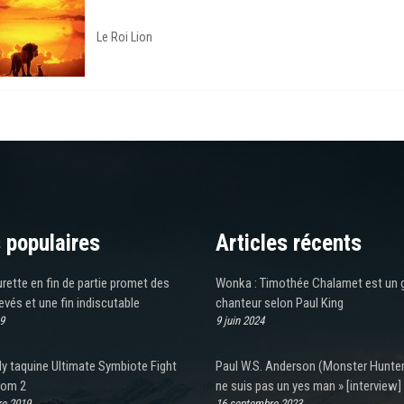
Le Roi Lion
 populaires
Articles récents
rette en fin de partie promet des
Wonka : Timothée Chalamet est un 
evés et une fin indiscutable
chanteur selon Paul King
9
9 juin 2024
y taquine Ultimate Symbiote Fight
Paul W.S. Anderson (Monster Hunter)
nom 2
ne suis pas un yes man » [interview]
e 2019
16 septembre 2023