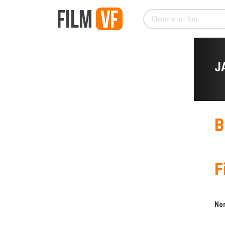
J
B
F
Nom