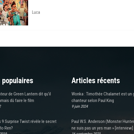
Luca
 populaires
Articles récents
ateur de Green Lantern dit qu’il
Wonka : Timothée Chalamet est un 
amais dû faire le film
chanteur selon Paul King
2
9 juin 2024
 9 Surprise Twist révèle le secret
Paul W.S. Anderson (Monster Hunter)
ylo Ren?
ne suis pas un yes man » [interview]
 2019
16 septembre 2023