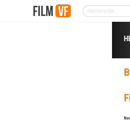
H
B
F
Nom