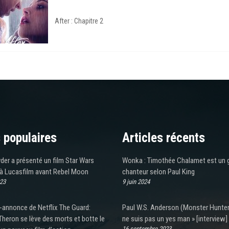
After : Chapitre 2
 populaires
Articles récents
er a présenté un film Star Wars
Wonka : Timothée Chalamet est un 
 à Lucasfilm avant Rebel Moon
chanteur selon Paul King
023
9 juin 2024
-annonce de Netflix The Guard:
Paul W.S. Anderson (Monster Hunter)
Theron se lève des morts et botte le
ne suis pas un yes man » [interview]
16 septembre 2023