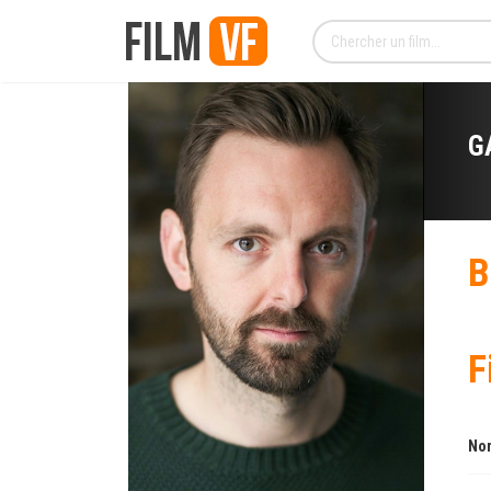
G
B
F
Nom