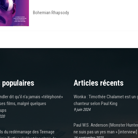
Bohemian Rhapsody
 populaires
Articles récents
ler dit qu’il n’a jamais «téléphoné»
Wonka : Timothée Chalamet est un 
 ses films, malgré quelques
chanteur selon Paul King
9 juin 2024
oups
020
Paul W.S. Anderson (Monster Hunter)
ils du redémarrage des Teenage
ne suis pas un yes man » [interview]
16 septembre 2023