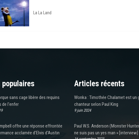
La La Land
 populaires
Articles récents
rque sans cage libère des requins
Wonka : Timothée Chalamet est un 
s de l'enfer
chanteur selon Paul King
19
9 juin 2024
mpbell offre une réponse effrontée
Paul W.S. Anderson (Monster Hunter)
ormance acclamée d’Elvis d’Austin
ne suis pas un yes man » [interview]
16 septembre 2023