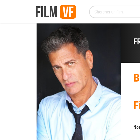
F
B
F
Nom