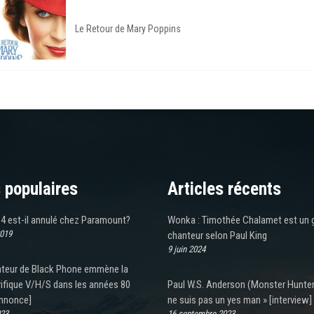
Le Retour de Mary Poppins
 populaires
Articles récents
 4 est-il annulé chez Paramount?
Wonka : Timothée Chalamet est un 
2019
chanteur selon Paul King
9 juin 2024
sateur de Black Phone emmène la
rifique V/H/S dans les années 80
Paul W.S. Anderson (Monster Hunter)
nnonce]
ne suis pas un yes man » [interview]
023
16 septembre 2023