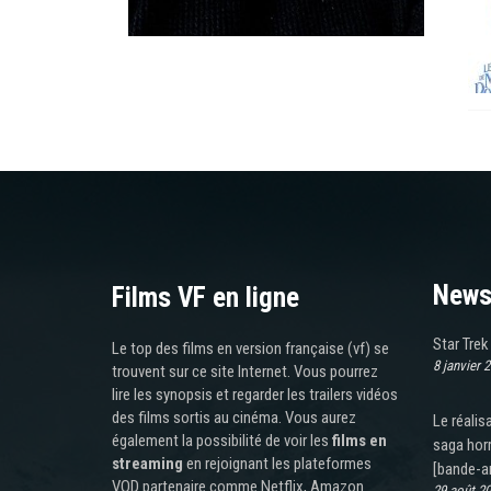
News
Films VF en ligne
Star Trek
Le top des films en version française (vf) se
8 janvier 
trouvent sur ce site Internet. Vous pourrez
lire les synopsis et regarder les trailers vidéos
des films sortis au cinéma. Vous aurez
Le réali
également la possibilité de voir les
films en
saga hor
streaming
en rejoignant les plateformes
[bande-a
VOD partenaire comme Netflix, Amazon
29 août 2