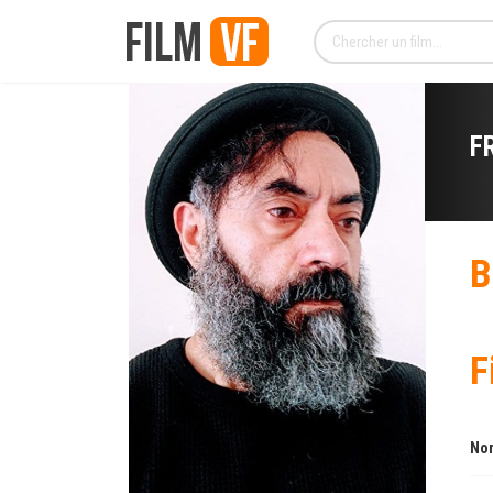
F
B
F
Nom