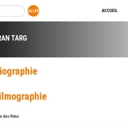
ACCUEIL
RAN TARG
iographie
ilmographie
 des films