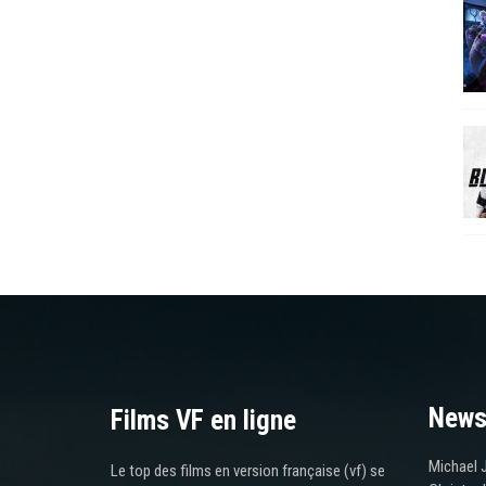
News
Films VF en ligne
Michael J
Le top des films en version française (vf) se