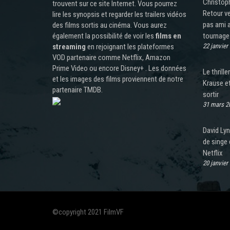
Christoph
trouvent sur ce site Internet. Vous pourrez
Retour ve
lire les synopsis et regarder les trailers vidéos
pas ami a
des films sortis au cinéma. Vous aurez
également la possibilité de voir les
films en
tournage 
streaming
en rejoignant les plateformes
22 janvier
VOD partenaire comme Netflix, Amazon
Prime Video ou encore Disney+ . Les données
Le thrill
et les images des films proviennent de notre
Krause et
partenaire TMDB.
sortir
31 mars 2
David Lyn
de singe 
Netflix
20 janvier
©copyright 2021 FilmVF