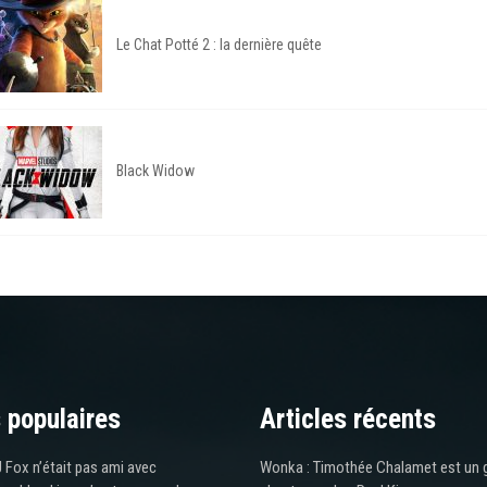
Le Chat Potté 2 : la dernière quête
Black Widow
 populaires
Articles récents
 Fox n’était pas ami avec
Wonka : Timothée Chalamet est un 