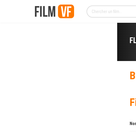
F
B
F
Nom