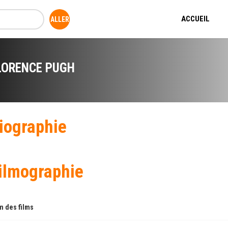
ACCUEIL
LORENCE PUGH
iographie
ilmographie
 des films