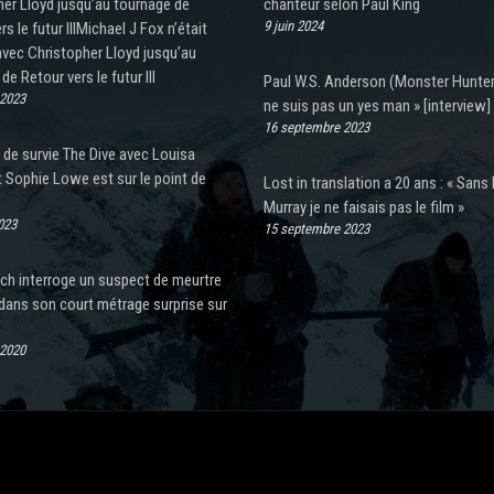
er Lloyd jusqu’au tournage de
chanteur selon Paul King
9 juin 2024
rs le futur IIIMichael J Fox n’était
vec Christopher Lloyd jusqu’au
de Retour vers le futur III
Paul W.S. Anderson (Monster Hunter)
 2023
ne suis pas un yes man » [interview]
16 septembre 2023
er de survie The Dive avec Louisa
 Sophie Lowe est sur le point de
Lost in translation a 20 ans : « Sans B
Murray je ne faisais pas le film »
023
15 septembre 2023
ch interroge un suspect de meurtre
dans son court métrage surprise sur
 2020