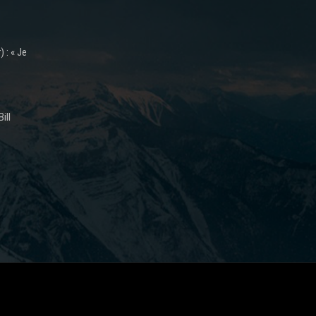
 : « Je
ill