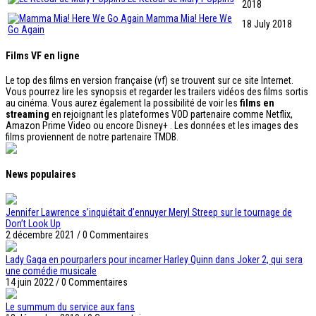
2018
Mamma Mia! Here We
18 July 2018
Go Again
Films VF en ligne
Le top des films en version française (vf) se trouvent sur ce site Internet.
Vous pourrez lire les synopsis et regarder les trailers vidéos des films sortis
au cinéma. Vous aurez également la possibilité de voir les
films en
streaming
en rejoignant les plateformes VOD partenaire comme Netflix,
Amazon Prime Video ou encore Disney+ . Les données et les images des
films proviennent de notre partenaire TMDB.
News populaires
Jennifer Lawrence s’inquiétait d’ennuyer Meryl Streep sur le tournage de
Don’t Look Up
2 décembre 2021
/
0 Commentaires
Lady Gaga en pourparlers pour incarner Harley Quinn dans Joker 2, qui sera
une comédie musicale
14 juin 2022
/
0 Commentaires
Le summum du service aux fans