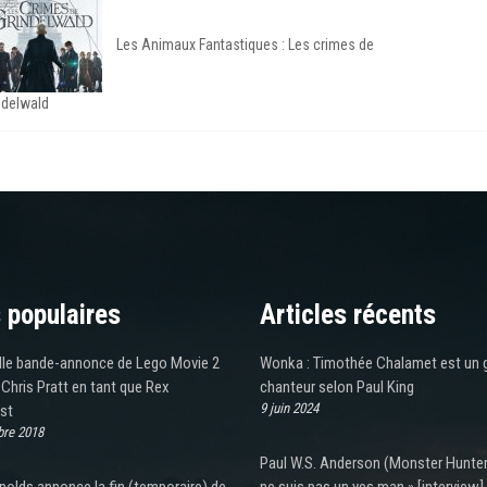
Les Animaux Fantastiques : Les crimes de
ndelwald
 populaires
Articles récents
lle bande-annonce de Lego Movie 2
Wonka : Timothée Chalamet est un 
Chris Pratt en tant que Rex
chanteur selon Paul King
9 juin 2024
st
re 2018
Paul W.S. Anderson (Monster Hunter)
olds annonce la fin (temporaire) de
ne suis pas un yes man » [interview]