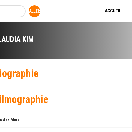
ACCUEIL
LAUDIA KIM
iographie
ilmographie
 des films