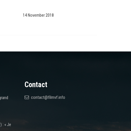
14 November 2018
Contact
contact@filmvf.info
grand
 : « Je