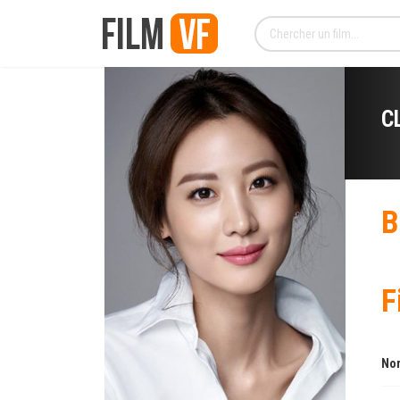
C
B
F
Nom