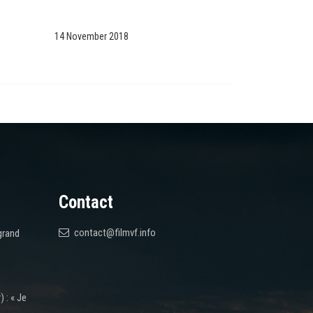
14 November 2018
Contact
contact@filmvf.info
grand
 : « Je