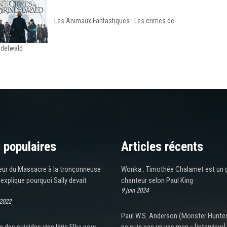
Les Animaux Fantastiques : Les crimes de
ndelwald
 populaires
Articles récents
teur du Massacre à la tronçonneuse
Wonka : Timothée Chalamet est un 
explique pourquoi Sally devait
chanteur selon Paul King
9 juin 2024
 2022
Paul W.S. Anderson (Monster Hunter)
e des suicides vise Idris Elba pour
ne suis pas un yes man » [interview]