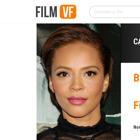
C
B
F
Nom