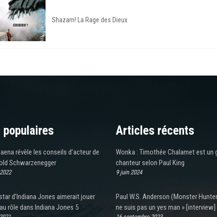
Shazam! La Rage des Dieux
 populaires
Articles récents
ena révèle les conseils d’acteur de
Wonka : Timothée Chalamet est un 
old Schwarzenegger
chanteur selon Paul King
 2022
9 juin 2024
star d’Indiana Jones aimerait jouer
Paul W.S. Anderson (Monster Hunter)
au rôle dans Indiana Jones 5
ne suis pas un yes man » [interview]
 2021
16 septembre 2023