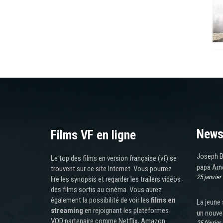
News
Films VF en ligne
Joseph Ba
Le top des films en version française (vf) se
papa Arn
trouvent sur ce site Internet. Vous pourrez
25 janvier
lire les synopsis et regarder les trailers vidéos
des films sortis au cinéma. Vous aurez
également la possibilité de voir les
films en
La jeune 
streaming
en rejoignant les plateformes
un nouve
VOD partenaire comme Netflix, Amazon
25 février