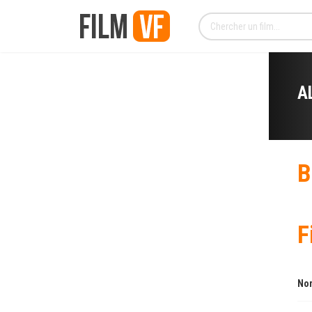
A
B
F
Nom