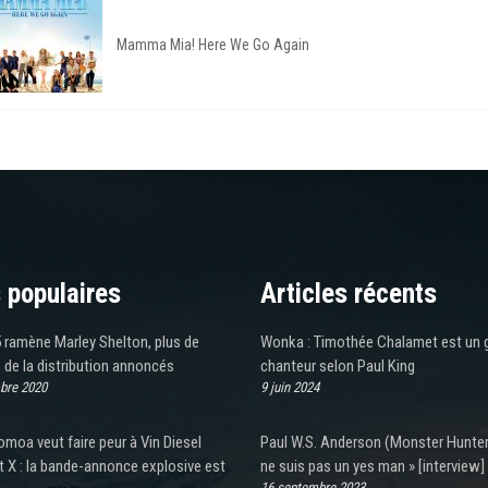
Mamma Mia! Here We Go Again
 populaires
Articles récents
 ramène Marley Shelton, plus de
Wonka : Timothée Chalamet est un 
de la distribution annoncés
chanteur selon Paul King
bre 2020
9 juin 2024
moa veut faire peur à Vin Diesel
Paul W.S. Anderson (Monster Hunter)
 X : la bande-annonce explosive est
ne suis pas un yes man » [interview]
16 septembre 2023