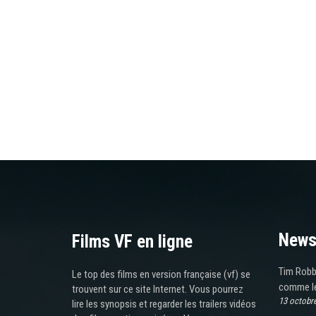
News
Films VF en ligne
Tim Robb
Le top des films en version française (vf) se
comme le
trouvent sur ce site Internet. Vous pourrez
13 octobr
lire les synopsis et regarder les trailers vidéos