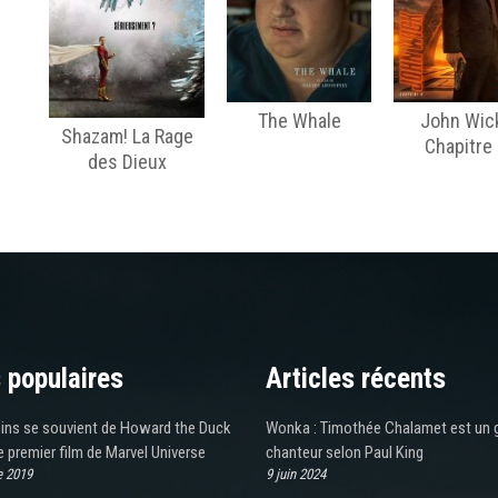
The Whale
John Wick
Shazam! La Rage
Chapitre
des Dieux
 populaires
Articles récents
ins se souvient de Howard the Duck
Wonka : Timothée Chalamet est un 
 premier film de Marvel Universe
chanteur selon Paul King
e 2019
9 juin 2024