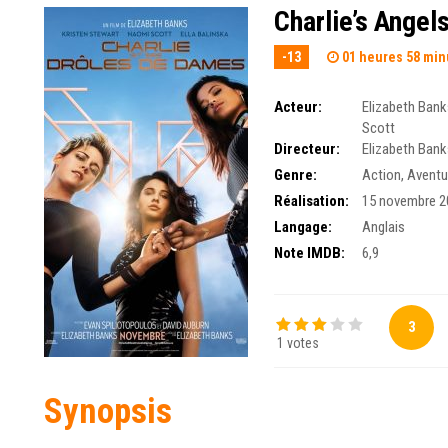
Charlie’s Angel
-13
01 heures 58 min
Acteur:
Elizabeth Ban
Scott
Directeur:
Elizabeth Ban
Genre:
Action
,
Aventu
Réalisation:
15 novembre 2
Langage:
Anglais
Note IMDB:
6,9
3
1 votes
Synopsis