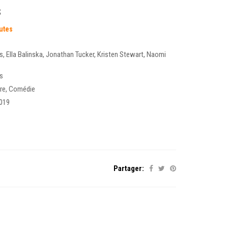
s
utes
ks
,
Ella Balinska
,
Jonathan Tucker
,
Kristen Stewart
,
Naomi
ks
re
,
Comédie
019
Partager: