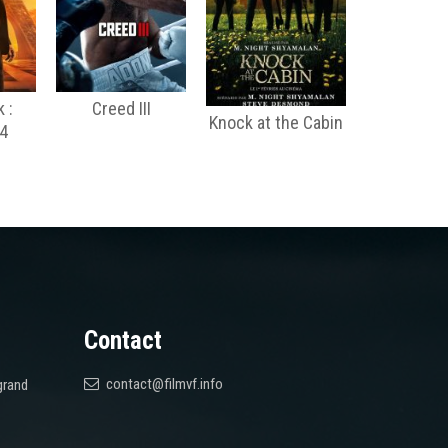
 :
Creed III
Knock at the Cabin
 4
Contact
contact@filmvf.info
grand