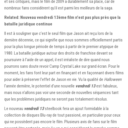
et ses critiques, mais le film de 2009 a durablement sa place, car de
nombreux fans considèrent qu’il est parmi les meilleurs de la saga.
Related: Nouveau vendredi 13ème film n'est pas plus près que la
bataille juridique continue
Il est à souligner que c’est le seul film que Jason ait reçu lors de la
dernière décennie, ce qui signifie que nous sommes officiellement partis
pour la plus longue période de temps à partir de le premier atypique de
1980. La bataille juridique autour des droits de franchise devant se
poursuivre à l’aide de un appel, il est irréaliste de dire quand nous
pourrons sans doute revoir Camp Crystal Lake sur grand écran. Pour le
moment, les fans font leur part en finançant et en façonnant divers films
pour aider à préserver l’effet de Jason en vie. Vu la qualité de
Halloween
l’année dernière, le potentiel d’une nouvelle
vendredi 13
est fabuleux,
mais nous n'allons pas voir une seconde de nouvelles séquences tant
que les problèmes juridiques ne seront pas totalement résolus.
Le nouveau
vendredi 13
steelbook fera un ajout formidable à la
collection de disques Blu-ray de tout passioné, en particulier pour ceux
qui ne possèdent pas encore le film. Plusieurs avis de fans sur le film