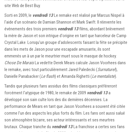
site Web de Best Buy.
Sorti en 2009, le
vendredi 13
Le remake est réalisé par Marcus Nispel à
l'aide d'un scénario de Damian Shannon et Mark Swift. Il réinvente les
événements des trois premiers
vendredi 13
films, abordant brièvement
la mère de Jason et son intrigue d'origine en tant que harceleur de Camp
Crystal Lake. Lorsqu'un groupe d'adolescents faisant la fête se précipite
dans les mets de Jason pour une escapade amusante, ils sont
emmenés un à un par le meurtrier muet sous le masque de hockey.
Chose De Marais
La vedette Derek Mears calcule Jason Voorhees dans
le remake, avec tout particulièrement Jared Paledecki (
Surnaturel
),
Danielle Panabacker (
Le flash
) et Amanda Righetti (
Le mentaliste
).
Tandis que plusieurs fans assidus des films classiques préféreront
forcément l'atypique de 1980, le remake de 2009
vendredi 13
a
développé son sain culte lors des dix dernières décennies. La
performance de Mears en tant que Jason Voorhees a souvent été citée
comme l’un des aspects les plus forts du film. Les fans ont aussi salué
son atmosphère bizarre, ses acteur intéressants et ses meurtres
brutaux. Chaque tranche du
vendredi 13
La franchise a certes ses fans