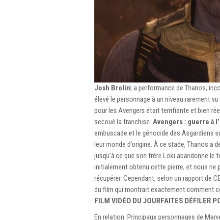
Josh Brolin
La performance de Thanos, inco
élevé le personnage à un niveau rarement vu
pour les Avengers était terrifiante et bien ré
secoué la franchise.
Avengers : guerre à l’
embuscade et le génocide des Asgardiens sur
leur monde d’origine. À ce stade, Thanos a déj
jusqu’à ce que son frère Loki abandonne le
initialement obtenu cette pierre, et nous ne
récupérer. Cependant, selon un rapport de C
du film qui montrait exactement comment ce
FILM VIDÉO DU JOUR
FAITES DÉFILER 
En relation: Principaux personnages de Marvel