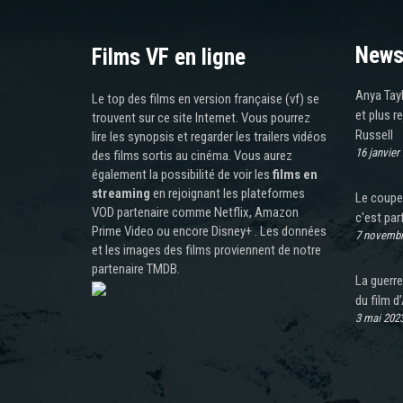
News
Films VF en ligne
Anya Tayl
Le top des films en version française (vf) se
et plus r
trouvent sur ce site Internet. Vous pourrez
Russell
lire les synopsis et regarder les trailers vidéos
16 janvier
des films sortis au cinéma. Vous aurez
également la possibilité de voir les
films en
streaming
en rejoignant les plateformes
Le coupe 
VOD partenaire comme Netflix, Amazon
c'est par
Prime Video ou encore Disney+ . Les données
7 novembr
et les images des films proviennent de notre
partenaire TMDB.
La guerre
du film d
3 mai 202