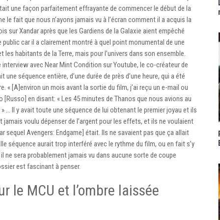
était une façon parfaitement effrayante de commencer le début de la
me le fait que nous n’ayons jamais vu à l’écran comment il a acquis la
fois sur Xandar après que les Gardiens de la Galaxie aient empêché
le public car il a clairement montré à quel point monumental de une
t les habitants de la Terre, mais pour l’univers dans son ensemble.
 interview avec Near Mint Condition sur Youtube, le co-créateur de
 fait une séquence entière, d’une durée de près d’une heure, qui a été
e. « [A]environ un mois avant la sortie du film, j’ai reçu un e-mail ou
 Jo [Russo] en disant: « Les 45 minutes de Thanos que nous avions au
 » … Il y avait toute une séquence de lui obtenant le premier joyau et ils
ont jamais voulu dépenser de l’argent pour les effets, et ils ne voulaient
War sequel Avengers: Endgame] était. Ils ne savaient pas que ça allait
lle séquence aurait trop interféré avec le rythme du film, ou en fait s’y
, il ne sera probablement jamais vu dans aucune sorte de coupe
ossier est fascinant à penser.
r le MCU et l’ombre laissée