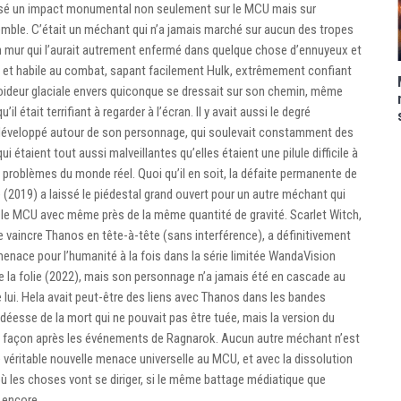
issé un impact monumental non seulement sur le MCU mais sur
mble. C’était un méchant qui n’a jamais marché sur aucun des tropes
un mur qui l’aurait autrement enfermé dans quelque chose d’ennuyeux et
ort et habile au combat, sapant facilement Hulk, extrêmement confiant
froideur glaciale envers quiconque se dressait sur son chemin, même
il était terrifiant à regarder à l’écran. Il y avait aussi le degré
 développé autour de son personnage, qui soulevait constamment des
 étaient tout aussi malveillantes qu’elles étaient une pilule difficile à
s problèmes du monde réel. Quoi qu’il en soit, la défaite permanente de
(2019) a laissé le piédestal grand ouvert pour un autre méchant qui
r le MCU avec même près de la même quantité de gravité. Scarlet Witch,
e vaincre Thanos en tête-à-tête (sans interférence), a définitivement
menace pour l’humanité à la fois dans la série limitée WandaVision
e la folie (2022), mais son personnage n’a jamais été en cascade au
lui. Hela avait peut-être des liens avec Thanos dans les bandes
a déesse de la mort qui ne pouvait pas être tuée, mais la version du
 façon après les événements de Ragnarok. Aucun autre méchant n’est
 véritable nouvelle menace universelle au MCU, et avec la dissolution
r où les choses vont se diriger, si le même battage médiatique que
 encore.