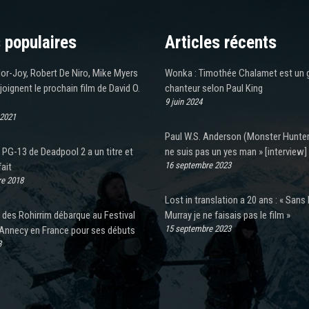
 populaires
Articles récents
or-Joy, Robert De Niro, Mike Myers
Wonka : Timothée Chalamet est un 
ejoignent le prochain film de David O.
chanteur selon Paul King
9 juin 2024
 2021
Paul W.S. Anderson (Monster Hunter)
PG-13 de Deadpool 2 a un titre et
ne suis pas un yes man » [interview]
16 septembre 2023
fait
e 2018
Lost in translation a 20 ans : « Sans B
 des Rohirrim débarque au Festival
Murray je ne faisais pas le film »
15 septembre 2023
’Annecy en France pour ses débuts
3