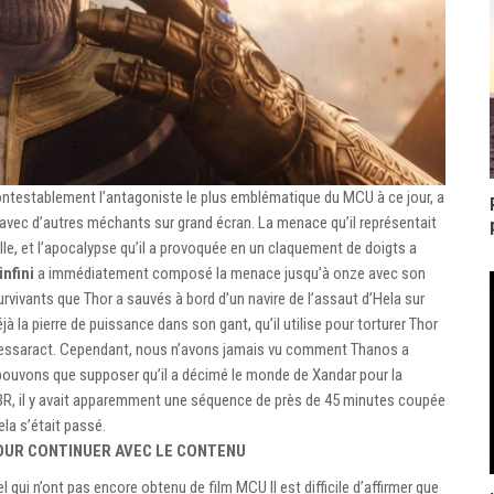
ntestablement l’antagoniste le plus emblématique du MCU à ce jour, a
 avec d’autres méchants sur grand écran. La menace qu’il représentait
elle, et l’apocalypse qu’il a provoquée en un claquement de doigts a
infini
a immédiatement composé la menace jusqu’à onze avec son
vivants que Thor a sauvés à bord d’un navire de l’assaut d’Hela sur
à la pierre de puissance dans son gant, qu’il utilise pour torturer Thor
 tessaract. Cependant, nous n’avons jamais vu comment Thanos a
 pouvons que supposer qu’il a décimé le monde de Xandar pour la
BR, il y avait apparemment une séquence de près de 45 minutes coupée
la s’était passé.
POUR CONTINUER AVEC LE CONTENU
 qui n’ont pas encore obtenu de film MCU Il est difficile d’affirmer que