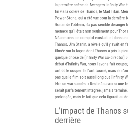
la première scène de Avengers: Infinity War 
fin via la colère de Thanos, le Mad Titan. Mê
Power Stone, qui a été vue pour la dernière 
Ronan de l’obtenir, n’a pas semblé déranger 
menace qu’il était non seulement pour Thor e
Néanmoins, ce complot existait, et dans une
Thanos, Jim Starlin, a révélé qu’il y avait en
filmée sur la façon dont Thanos a pris la pierr
quelque chose de [Infinity War co-director]
début d’Infinity War, nous l’avons fait couper,
ont dû le couper. Ils l’ont tourné, mais ils n’
pas que le film soit aussi long que [Infinity 
être un vrai succès. » Reste à savoir si une te
serait parfaitement intégrée. jamais terminé
prolongée, mais le fait que cela figurait au d
L’impact de Thanos su
derrière