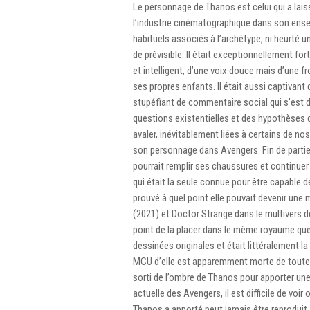
Le personnage de Thanos est celui qui a la
l’industrie cinématographique dans son ense
habituels associés à l’archétype, ni heurté 
de prévisible. Il était exceptionnellement f
et intelligent, d’une voix douce mais d’une 
ses propres enfants. Il était aussi captivant qu’
stupéfiant de commentaire social qui s’est
questions existentielles et des hypothèses qui
avaler, inévitablement liées à certains de no
son personnage dans Avengers: Fin de partie 
pourrait remplir ses chaussures et continue
qui était la seule connue pour être capable d
prouvé à quel point elle pouvait devenir une 
(2021) et Doctor Strange dans le multivers d
point de la placer dans le même royaume que 
dessinées originales et était littéralement l
MCU d’elle est apparemment morte de toute
sorti de l’ombre de Thanos pour apporter une
actuelle des Avengers, il est difficile de voi
Thanos a apporté peut jamais être reproduit.