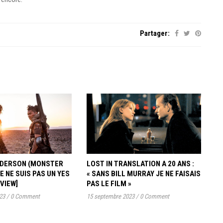
Partager:
ANDERSON (MONSTER
LOST IN TRANSLATION A 20 ANS :
JE NE SUIS PAS UN YES
« SANS BILL MURRAY JE NE FAISAIS
RVIEW]
PAS LE FILM »
23
/
0 Comment
15 septembre 2023
/
0 Comment