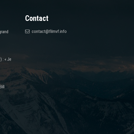
Contact
contact@filmvf.info
grand
 : « Je
ill