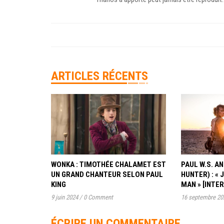
ARTICLES RÉCENTS
WONKA : TIMOTHÉE CHALAMET EST
PAUL W.S. 
UN GRAND CHANTEUR SELON PAUL
HUNTER) : « 
KING
MAN » [INTE
9 juin 2024
/
0 Comment
16 septembre 20
ÉCRIRE UN COMMENTAIRE