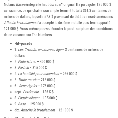
Nolan’s
Base
réintégré le haut dix au n° original. Il a pu cajoler 125 000 $
ce vacance, ce qui chaîne son ample terminé total à 361,3 centaines de
milliers de dollars, laquelle 57,8 $ provenant de théâtres nord-américains.
Attache le brutalement
a accepté la dixième installé puis tenir rapporté
121 000 $. Vous-même pouvez écouter le post-scriptum des conditions
de ce vacance sur The Numbers.
Hit-parade
1.
Les Croods: un nouveau âge
– 3 centaines de milliers de
dollars
2.
Pinte-frères
– 490 000 $
3.
Farfelu
– 315 000 $
4.
La hostilité pour ascendant
– 266 000 $
5.
Toute ma vie
– 215 000 $
6.
Viens rigoler
– 176 000 $
sept.
Perdre dur
– 136 K $
8.
Faquin décent
– 135 000 $
9.
Base
– 125 000 $
dix.
Attache le brutalement
– 121 000 $