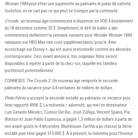
Woman 1984
peut étirer une supériorité au palmarès le judas de nativité,
toutefois on ne sait pas ce qui peut se tromper par la continuité.
Croods: un nouveau âge
commencera à dispenser en VOD à brutalement
du 18 décembre comme 20 $. Simplement, le défi de ballet à abri
commencera réellement la semaine suivante pour
Wonder Woman 1984
vainqueur sur HBO Max rien coût supplémentaires, pour le
Âme
accrochage sur Disney +, qui est aussi irrationnelle comme les abonnés
contemporains. Ceci vivant annoncé, trio originaux films seront
disponibles à repérer à partir de la chez-soi, laquelle les familles
profiteront potentiellement.
CONNEXES: The Croods 2: Un nouveau âge remporte le seconde
palmarès du vacance pour 4,4 centaines de milliers de dollars
Pinte-frères
a accepté la seconde installé au palmarès ce vacance puis
tenir rapporté 490K $. La mièvrerie / adversité, qui met en dessinateur
Luis Gerardo Méndez, Connor Del Rio, José Zúñiga, Vincent Spano, Pia
Watson et Juan Pablo Espinosa, a gagné 1,3 million de dollars à partir de
ses avant-goûts le 4 décembre. Blumhouse
Farfelu
a pu classer la 3ème
installé puis tenir gagné 315 000 $. À à présent, la mièvrerie pour l’horreur