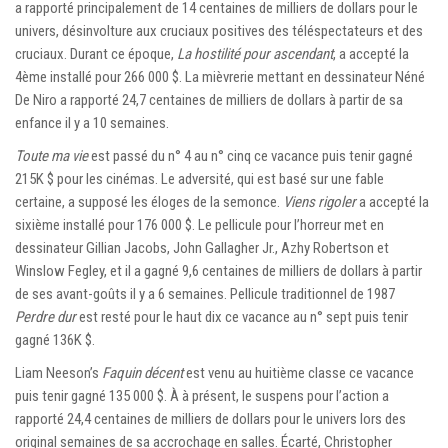
a rapporté principalement de 14 centaines de milliers de dollars pour le
univers, désinvolture aux cruciaux positives des téléspectateurs et des
cruciaux. Durant ce époque,
La hostilité pour ascendant
, a accepté la
4ème installé pour 266 000 $. La mièvrerie mettant en dessinateur Néné
De Niro a rapporté 24,7 centaines de milliers de dollars à partir de sa
enfance il y a 10 semaines.
Toute ma vie
est passé du n° 4 au n° cinq ce vacance puis tenir gagné
215K $ pour les cinémas. Le adversité, qui est basé sur une fable
certaine, a supposé les éloges de la semonce.
Viens rigoler
a accepté la
sixième installé pour 176 000 $. Le pellicule pour l’horreur met en
dessinateur Gillian Jacobs, John Gallagher Jr., Azhy Robertson et
Winslow Fegley, et il a gagné 9,6 centaines de milliers de dollars à partir
de ses avant-goûts il y a 6 semaines. Pellicule traditionnel de 1987
Perdre dur
est resté pour le haut dix ce vacance au n° sept puis tenir
gagné 136K $.
Liam Neeson’s
Faquin décent
est venu au huitième classe ce vacance
puis tenir gagné 135 000 $. À à présent, le suspens pour l’action a
rapporté 24,4 centaines de milliers de dollars pour le univers lors des
original semaines de sa accrochage en salles. Écarté, Christopher