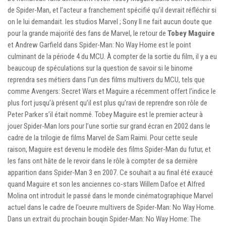
de Spider-Man, et l’acteur a franchement spécifié qu’il devrait réfléchir si
on le lui demandait. les studios Marvel ; Sony Il ne fait aucun doute que
pour la grande majorité des fans de Marvel, le retour de
Tobey Maguire
et Andrew Garfield dans Spider-Man: No Way Home est le point
culminant de la période 4 du MCU. À compter de la sortie du film, il y a eu
beaucoup de spéculations sur la question de savoir si le binome
reprendra ses métiers dans l’un des films multivers du MCU, tels que
comme Avengers: Secret Wars et Maguire a récemment offert l’indice le
plus fort jusqu’à présent qu’il est plus qu’ravi de reprendre son rôle de
Peter Parker s’il était nommé. Tobey Maguire est le premier acteur à
jouer Spider-Man lors pour l’une sortie sur grand écran en 2002 dans le
cadre de la trilogie de films Marvel de Sam Raimi. Pour cette seule
raison, Maguire est devenu le modèle des films Spider-Man du futur, et
les fans ont hâte de le revoir dans le rôle à compter de sa dernière
apparition dans Spider-Man 3 en 2007. Ce souhait a au final été exaucé
quand Maguire et son les anciennes co-stars Willem Dafoe et Alfred
Molina ont introduit le passé dans le monde cinématographique Marvel
actuel dans le cadre de l’oeuvre multivers de Spider-Man: No Way Home.
Dans un extrait du prochain bouqin Spider-Man: No Way Home: The