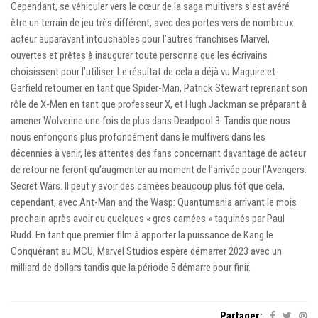
Cependant, se véhiculer vers le cœur de la saga multivers s’est avéré
être un terrain de jeu très différent, avec des portes vers de nombreux
acteur auparavant intouchables pour l’autres franchises Marvel,
ouvertes et prêtes à inaugurer toute personne que les écrivains
choisissent pour l’utiliser. Le résultat de cela a déjà vu Maguire et
Garfield retourner en tant que Spider-Man, Patrick Stewart reprenant son
rôle de X-Men en tant que professeur X, et Hugh Jackman se préparant à
amener Wolverine une fois de plus dans Deadpool 3. Tandis que nous
nous enfonçons plus profondément dans le multivers dans les
décennies à venir, les attentes des fans concernant davantage de acteur
de retour ne feront qu’augmenter au moment de l’arrivée pour l’Avengers:
Secret Wars. Il peut y avoir des camées beaucoup plus tôt que cela,
cependant, avec Ant-Man and the Wasp: Quantumania arrivant le mois
prochain après avoir eu quelques « gros camées » taquinés par Paul
Rudd. En tant que premier film à apporter la puissance de Kang le
Conquérant au MCU, Marvel Studios espère démarrer 2023 avec un
milliard de dollars tandis que la période 5 démarre pour finir.
Partager: