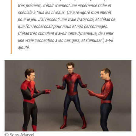
très précieux, c’était vraiment une expérience riche et
spéciale à tous les niveaux. Ça a revigoré mon intérêt
pour le jeu. J’ai ressenti une vraie fraternité, et c’était ce
que l’on recherchait pour nous et nos personnages.
C’était très stimulant d’avoir cette dynamique, de sentir
une vraie connection avec ces gars, et s’amuser”
, a-t-il
ajouté.
Sony-Marvel