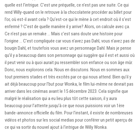
quelle est l’intrigue. C’est une préquelle, ce n’est pas une suite. Ce qui
rend Willy-quand on le retrouve à la chocolaterie procéder au billet pour
l’or, où est-il avant cela ? Qu’est-ce qui le mène à cet endroit où il s’est
enfermé ? C’est de quelle manière il y arrive? Alors, on calcule avec ça.
Ce n’est pas un remake … Mais c’est sans doute une histoire pour
l’origine … C’est compliquée car vous n’avez pas Dahl, vous n’avez pas de
bouqin Dahl, et toutefois vous avez un personnage Dahl. Mais je pense
qu’il y a beaucoup dans son personnage qui suggère qui il est et aussi où
il peut venir ou à quoi aurait pu ressembler son enfance ou son âge mûr.
Donc, nous explorons cela. Nous en discutons. Nous en sommes aux
tout premiers stades et très excités par ce qui nous attend. Bien qu’il y
ait déjà beaucoup pour l’but pour Wonka, le film lui-même ne devrait pas
arriver dans les cinémas avant le 15 décembre 2023. Cela signifie que
malgré le réalisation qui a eu lieu plus tôt cette saison, il y aura
beaucoup pour l’attente jusqu’à ce que nous puissions voir un 1ère
bande-annonce officielle du film. Pour l’instant, il existe de nombreuses
vidéos et photos sur les social medias pour conférer un petit aperçu de
ce qui va sortir du nouvel ajout à l’intrigue de Willy Wonka.