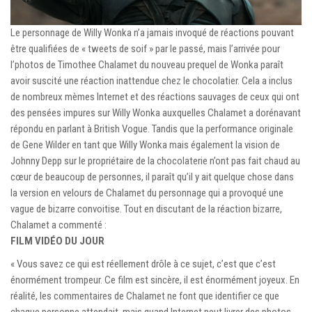
Le personnage de Willy Wonka n’a jamais invoqué de réactions pouvant
être qualifiées de « tweets de soif » par le passé, mais l’arrivée pour
l’photos de Timothee Chalamet du nouveau prequel de Wonka paraît
avoir suscité une réaction inattendue chez le chocolatier. Cela a inclus
de nombreux mèmes Internet et des réactions sauvages de ceux qui ont
des pensées impures sur Willy Wonka auxquelles Chalamet a dorénavant
répondu en parlant à British Vogue. Tandis que la performance originale
de Gene Wilder en tant que Willy Wonka mais également la vision de
Johnny Depp sur le propriétaire de la chocolaterie n’ont pas fait chaud au
cœur de beaucoup de personnes, il paraît qu’il y ait quelque chose dans
la version en velours de Chalamet du personnage qui a provoqué une
vague de bizarre convoitise. Tout en discutant de la réaction bizarre,
Chalamet a commenté :
FILM VIDÉO DU JOUR
« Vous savez ce qui est réellement drôle à ce sujet, c’est que c’est
énormément trompeur. Ce film est sincère, il est énormément joyeux. En
réalité, les commentaires de Chalamet ne font que identifier ce que
chaque personne attendait, mais quand Internet peut livrer des photos