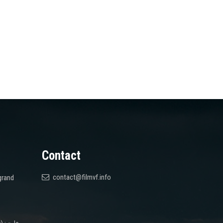
Contact
contact@filmvf.info
grand