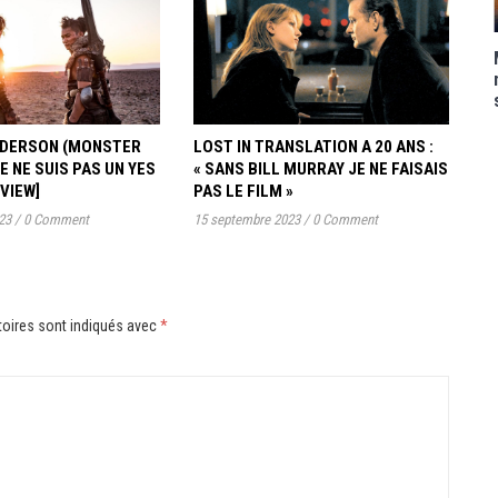
ANDERSON (MONSTER
LOST IN TRANSLATION A 20 ANS :
JE NE SUIS PAS UN YES
« SANS BILL MURRAY JE NE FAISAIS
RVIEW]
PAS LE FILM »
23
/
0 Comment
15 septembre 2023
/
0 Comment
oires sont indiqués avec
*