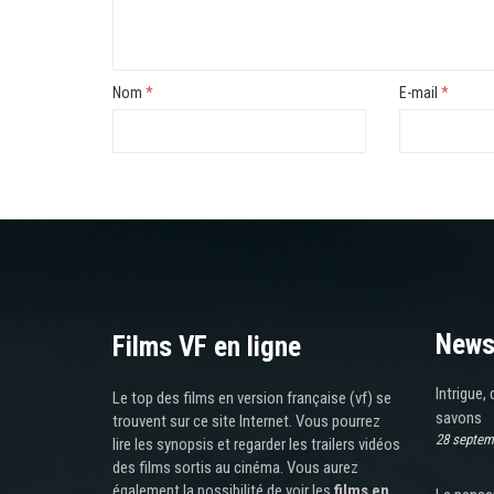
Nom
*
E-mail
*
News
Films VF en ligne
Intrigue,
Le top des films en version française (vf) se
savons
trouvent sur ce site Internet. Vous pourrez
28 septem
lire les synopsis et regarder les trailers vidéos
des films sortis au cinéma. Vous aurez
également la possibilité de voir les
films en