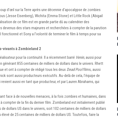
n coup d’œil sur la Terre après une décennie d’apocalypse de zombies
us (Jesse Eisenberg), Wichita (Emma Stone) et Little Rock (Abigail
alisation de ce film est en grande partie dû au calendrier des
us devenus des stars majeures et recherchées à compter de la parution
l fonctionné et Sony a l'volonté de terminer le film à temps pour sa
s-vivants à Zombieland 2
éalisateur pour la continuité. Il a récemment barré
Venin
, aussi pour
n générant 855 centaines de milliers de dollars dans le univers. Rhett
ique et ont à compter de rédigé tous les deux
Dead Pool
films, aussi
rnick sont aussi producteurs exécutifs. Au-delà de cela, l'équipe de
 revient aussi en tant que producteur, et par Lauren Abrahams, qui
isant face à de nouvelles menaces, à la fois zombies et humaines, dans
à compter de la fin du dernier film. Zombieland est initialement publié
 de dollars US dans le univers, soit 102 centaines de milliers de dollars
élevé de 25 centaines de milliers de dollars US. Toutefois, faire la