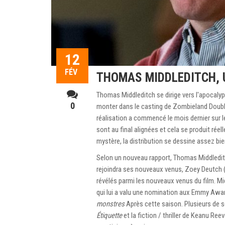
12
FÉV
THOMAS MIDDLEDITCH, U
Thomas Middleditch se dirige vers l'apocaly
0
monter dans le casting de Zombieland Double
réalisation a commencé le mois dernier sur le
sont au final alignées et cela se produit ré
mystère, la distribution se dessine assez bie
Selon un nouveau rapport, Thomas Middledi
rejoindra ses nouveaux venus, Zoey Deutch 
révélés parmi les nouveaux venus du film. M
qui lui a valu une nomination aux Emmy Award
monstres
Après cette saison. Plusieurs de s
Étiquette
et la fiction / thriller de Keanu Ree