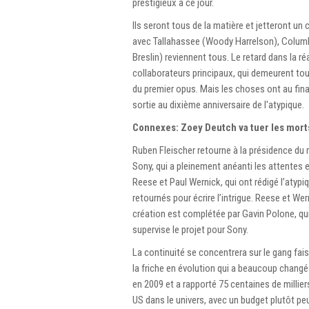
prestigieux à ce jour.
Ils seront tous de la matière et jetteront u
avec Tallahassee (Woody Harrelson), Columb
Breslin) reviennent tous. Le retard dans la ré
collaborateurs principaux, qui demeurent to
du premier opus. Mais les choses ont au fina
sortie au dixième anniversaire de l'atypique.
Connexes: Zoey Deutch va tuer les mort
Ruben Fleischer retourne à la présidence du r
Sony, qui a pleinement anéanti les attentes e
Reese et Paul Wernick, qui ont rédigé l’atyp
retournés pour écrire l’intrigue. Reese et We
création est complétée par Gavin Polone, qui
supervise le projet pour Sony.
La continuité se concentrera sur le gang fa
la friche en évolution qui a beaucoup changé 
en 2009 et a rapporté 75 centaines de milliers
US dans le univers, avec un budget plutôt peu 