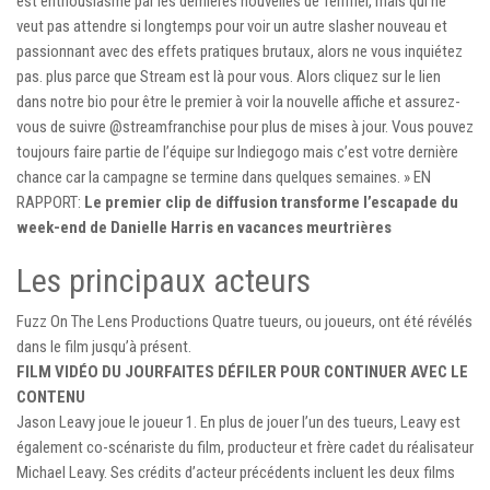
est enthousiasmé par les dernières nouvelles de Terrifier, mais qui ne
veut pas attendre si longtemps pour voir un autre slasher nouveau et
passionnant avec des effets pratiques brutaux, alors ne vous inquiétez
pas. plus parce que Stream est là pour vous. Alors cliquez sur le lien
dans notre bio pour être le premier à voir la nouvelle affiche et assurez-
vous de suivre @streamfranchise pour plus de mises à jour. Vous pouvez
toujours faire partie de l’équipe sur Indiegogo mais c’est votre dernière
chance car la campagne se termine dans quelques semaines. » EN
RAPPORT:
Le premier clip de diffusion transforme l’escapade du
week-end de Danielle Harris en vacances meurtrières
Les principaux acteurs
Fuzz On The Lens Productions Quatre tueurs, ou joueurs, ont été révélés
dans le film jusqu’à présent.
FILM VIDÉO DU JOUR
FAITES DÉFILER POUR CONTINUER AVEC LE
CONTENU
Jason Leavy joue le joueur 1. En plus de jouer l’un des tueurs, Leavy est
également co-scénariste du film, producteur et frère cadet du réalisateur
Michael Leavy. Ses crédits d’acteur précédents incluent les deux films