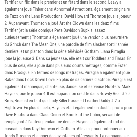
Terrifier, un flic dans le premier et un fêtard dans le second. Leavy a
également joué Finbar dans Abnormal Attractions, également originaire
de Fuzz on the Lens Productions. David Howard Thornton joue le joueur
2. Auparavant, Thornton a joué Art the Clown dans les deux films
Terrifier (et la série comique Pete Davidson Bupkis, assez
curieusement.) Thornton a également joué une version plus meurtrière
du Grinch dans The Mean One, une parodie de film slasher sorti l’année
dernière, et un planton dans la série télévisée Gotham. Liana Pirraglia
joue la joueuse 3. Dans sa jeunesse, elle était sur Toddlers and Tiaras. En
plus de cela, elle a joué dans plusieurs courts métrages, comme Ester
dans Prodigue. En termes de longs métrages, Pirraglia a également joué
Baker dans Lock Down Love. En plus de sa carrière d’actrice, Pirraglia est
également mannequin, chanteuse, danseuse et serveuse Hooters. Mark
Haynes joue le joueur 4. Il est apparu non crédité dans Rowdy Bear # 2 à
Bros, Bruised en tant que Lady Killer Posse et Leather Daddy # 2 à
Hightown. En plus de cela, Haynes était également un double photo pour
Dave Bautista dans Glass Onion et Knock at the Cabin, servant de
remplaçant à l’acteur pendant ce dernier. Haynes a également fait des
cascades dans Ray Donovan et Gotham. Allez ici pour contribuer aux
fonds Streams et gagner des avantages intéressants. La campagne se