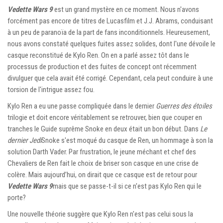
Vedette Wars 9
est un grand mystère en ce moment. Nous n'avons
forcément pas encore de titres de Lucasfilm et J.J. Abrams, conduisant
à un peu de paranoïa de la part de fans inconditionnels. Heureusement,
nous avons constaté quelques fuites assez solides, dont l'une dévoile le
casque reconstitué de Kylo Ren. On en a parlé assez tôt dans le
processus de production et des fuites de concept ont récemment
divulguer que cela avait été corrigé. Cependant, cela peut conduire à une
torsion de l'intrigue assez fou.
Kylo Ren a eu une passe compliquée dans le dernier
Guerres des étoiles
trilogie et doit encore véritablement se retrouver, bien que couper en
tranches le Guide suprême Snoke en deux était un bon début. Dans
Le
dernier Jedi
Snoke s'est moqué du casque de Ren, un hommage à son la
solution Darth Vader. Par frustration, le jeune méchant et chef des
Chevaliers de Ren fait le choix de briser son casque en une crise de
colère. Mais aujourd’hui, on dirait que ce casque est de retour pour
Vedette Wars 9
mais que se passe-t-il si ce n'est pas Kylo Ren qui le
porte?
Une nouvelle théorie suggère que Kylo Ren n'est pas celui sous la