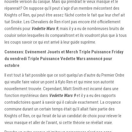
nouvelle version du casque. Mais qui prendrait le vieux masque et le
réparerait? On suppose qu'il peut s'agir d'un membre mécontent des
Knights of Ren, qui peut être assez fâché contre le fait que leur chef ait
tué Snoke. Les Chevaliers de Ren n'ont pas encore été officiellement
confirmés pour
Vedette Wars 9
, mais il y a eu de nombreuses bruits de
couloir selon lesquelles ils comparaîtront et ils voudront plus que à tous
les coups savoir ce qui est arrivé à leur guide suprême.
Connexes: Evénement Jouets et Merch Triple Puissance Friday
du vendredi Triple Puissance Vedette Wars annoncé pour
octobre
Il est tout à fait possible que ce soit quelqu'un d'autre du Premier Ordre
qui veuille faire valoir un point à Kylo Ren et qui mine son autorité
nouvellement trouvée. Cependant, Matt Smith est incarné dans une
fonction mystérieux dans
Vedette Wars 9
et il y a eu des rapports
contradictoires quant à savoir qui il calcule exactement. La croyance
commune durant un certain temps était qu'il allait faire partie des
Knights of Ren, ce qui ferait de lui un candidat de choix pour relever le
vieux masque et aller de l'avant, si cette théorie se révélait vraie.