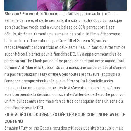
Shazam ! Fureur des Dieux
n’a pas fait sensation au box-office la
semaine dernière, et cette semaine, il a subi un autre coup dur puisque
son deuxième week-end a vu une baisse de 68% par rapport à ses
débuts. Après seulement une semaine de sortie, le film a été presque
battu au box-office national par Creed III et Scream VI, sortis
respectivement pendant trois et deux semaines. En tant qu’autre film de
super-héros à planter pour la franchise DC, il y a apparemment plus de
pression sur The Flash pour qu’il se produise plus tard cette année. Tout
comme Ant-Man et la Guêpe : Quantumania, une sortie en début d’année
n’a pas fait Shazam ! Fury of the Gods toutes les faveurs, et couplé à
l’annonce presque simultanée que le film sortira à domicile après
seulement un mois, quiconque hésite à s’aventurer dans les cinémas
aurait pu prendre la décision consciente d’attendre cette sortie pour voir
un film qui est amusant, mais rien de très conséquent dans un sens ou
dans l’autre pour le DCU.
FILM VIDÉO DU JOUR
FAITES DÉFILER POUR CONTINUER AVEC LE
CONTENU
Shazam ! Fury of the Gods a reçu des critiques positives du public mais