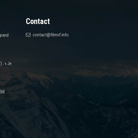
Contact
contact@filmvf.info
grand
 : « Je
ill