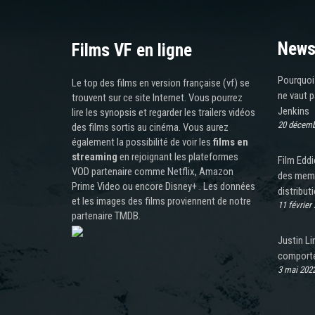
News
Films VF en ligne
Pourquoi
Le top des films en version française (vf) se
ne vaut p
trouvent sur ce site Internet. Vous pourrez
Jenkins
lire les synopsis et regarder les trailers vidéos
20 décemb
des films sortis au cinéma. Vous aurez
également la possibilité de voir les
films en
streaming
en rejoignant les plateformes
Film Edd
VOD partenaire comme Netflix, Amazon
des memb
Prime Video ou encore Disney+ . Les données
distribut
et les images des films proviennent de notre
11 février
partenaire TMDB.
Justin Li
comportem
3 mai 202