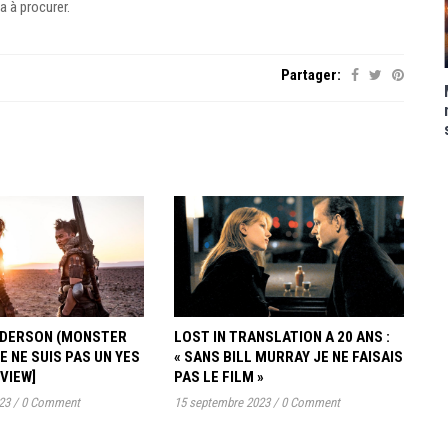
a à procurer.
Partager:
ANDERSON (MONSTER
LOST IN TRANSLATION A 20 ANS :
JE NE SUIS PAS UN YES
« SANS BILL MURRAY JE NE FAISAIS
RVIEW]
PAS LE FILM »
23
/
0 Comment
15 septembre 2023
/
0 Comment