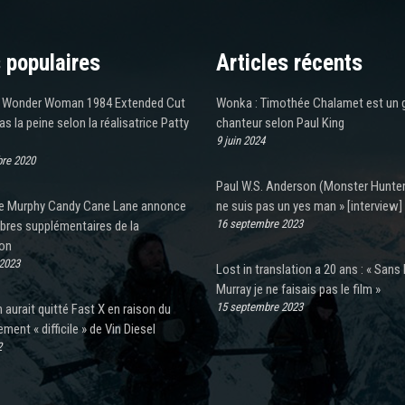
 populaires
Articles récents
 Wonder Woman 1984 Extended Cut
Wonka : Timothée Chalamet est un 
as la peine selon la réalisatrice Patty
chanteur selon Paul King
9 juin 2024
re 2020
Paul W.S. Anderson (Monster Hunter)
ie Murphy Candy Cane Lane annonce
ne suis pas un yes man » [interview]
16 septembre 2023
res supplémentaires de la
ion
 2023
Lost in translation a 20 ans : « Sans B
Murray je ne faisais pas le film »
15 septembre 2023
n aurait quitté Fast X en raison du
ent « difficile » de Vin Diesel
2