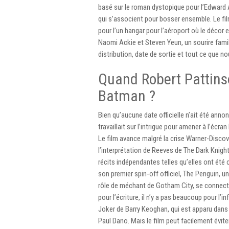
basé sur le roman dystopique pour l’Edward 
qui s’associent pour bosser ensemble. Le fil
pour l’un hangar pour l’aéroport où le décor 
Naomi Ackie et Steven Yeun, un sourire famili
distribution, date de sortie et tout ce que 
Quand Robert Pattinso
Batman ?
Bien qu’aucune date officielle n’ait été anno
travaillait sur l’intrigue pour amener à l’écr
Le film avance malgré la crise Warner-Discov
l’interprétation de Reeves de The Dark Knig
récits indépendantes telles qu’elles ont été 
son premier spin-off officiel, The Penguin, u
rôle de méchant de Gotham City, se connecta
pour l’écriture, il n’y a pas beaucoup pour l’
Joker de Barry Keoghan, qui est apparu dans 
Paul Dano. Mais le film peut facilement évite