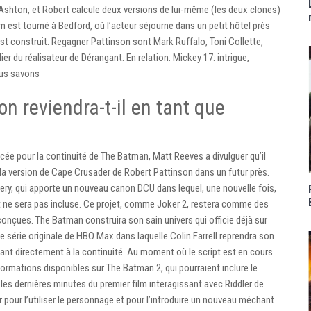
Ashton, et Robert calcule deux versions de lui-même (les deux clones)
m est tourné à Bedford, où l’acteur séjourne dans un petit hôtel près
est construit. Regagner Pattinson sont Mark Ruffalo, Toni Collette,
er du réalisateur de Dérangant. En relation: Mickey 17: intrigue,
nous savons
n reviendra-t-il en tant que
ncée pour la continuité de The Batman, Matt Reeves a divulguer qu’il
an la version de Cape Crusader de Robert Pattinson dans un futur près.
ery, qui apporte un nouveau canon DCU dans lequel, une nouvelle fois,
ht ne sera pas incluse. Ce projet, comme Joker 2, restera comme des
conçues. The Batman construira son sain univers qui officie déjà sur
ne série originale de HBO Max dans laquelle Colin Farrell reprendra son
nt directement à la continuité. Au moment où le script est en cours
informations disponibles sur The Batman 2, qui pourraient inclure le
les dernières minutes du premier film interagissant avec Riddler de
r pour l’utiliser le personnage et pour l’introduire un nouveau méchant