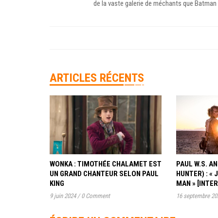
de la vaste galerie de méchants que Batman 
ARTICLES RÉCENTS
WONKA : TIMOTHÉE CHALAMET EST
PAUL W.S. 
UN GRAND CHANTEUR SELON PAUL
HUNTER) : « 
KING
MAN » [INTE
9 juin 2024
/
0 Comment
16 septembre 20