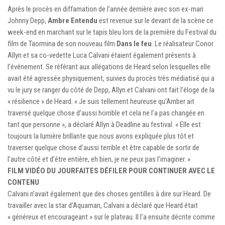
Après le procès en diffamation de l’année dernière avec son ex-mari
Johnny Depp,
Ambre Entendu
est revenue sur le devant de la scène ce
week-end en marchant sur le tapis bleu lors de la première du Festival du
film de Taormina de son nouveau film
Dans le feu
. Le réalisateur Conor
Allyn et sa co-vedette Luca Calvani étaient également présents à
l’événement. Se référant aux allégations de Heard selon lesquelles elle
avait été agressée physiquement, suivies du procès très médiatisé qui a
vu le jury se ranger du côté de Depp, Allyn et Calvani ont fait l’éloge de la
« résilience » de Heard. « Je suis tellement heureuse qu’Amber ait
traversé quelque chose d’aussi horrible et cela ne l’a pas changée en
tant que personne », a déclaré Allyn à Deadline au festival. « Elle est
toujours la lumière brillante que nous avons expliquée plus tôt et
traverser quelque chose d’aussi terrible et être capable de sortir de
l’autre côté et d’être entière, eh bien, je ne peux pas l’imaginer. »
FILM VIDÉO DU JOUR
FAITES DÉFILER POUR CONTINUER AVEC LE
CONTENU
Calvani n’avait également que des choses gentilles à dire sur Heard. De
travailler avec la star d’Aquaman, Calvani a déclaré que Heard était
« généreux et encourageant » sur le plateau. Il l’a ensuite décrite comme