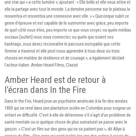
une star qui « a cette lumière », ajoutant : « Elle brille et elle vous attire et
elle la partage avec tout le monde. La dernière personne sur le plateau la
ressentira et ressentira une connexion avec elle. » « Quiconque subit ce
genre d’épreuve et est capable de le surmonter avec grâce, peu importe
de quel côté vous êtes, peu importe ce que vous croyez ou quels médias
sociaux [outlet] vous vous connectez ou quels que soient vos
hashtags, vous devez reconnaître le parcours incroyable que cette
femme a traversé et elle peut nous apprendre à tous deux ou trois
choses en matière de résilience et de courage », a également déclaré
l’acteur italien. Amber Heard Films, Classé
Amber Heard est de retour à
l’écran dans In the Fire
Dans In the Fire, Heard joue un psychiatre américain à la fin des années
1800 qui se rend dans une plantation isolée en Colombie pour soigner un
enfant en difficulté. C’est à elle de déterminer s’il s’agit d’un problème de
santé mentale ou si quelque chose de plus surnaturel se passe avec le
garçon. « C’est un film sur des gens qui ne se parlent pas », dit Allyn à
propos du film. «Des gens qui sont isolés les uns des autres à cause de