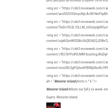
petit peu plus de bonheur à repérer cette imi
<img src = "https://cdn3.movieweb.com/i/ar
content/wo0XZUVQmycNyLAv3Kf4mFhpBhW4Le
<img src = "https://cdn3.movieweb.com/i/ar
content/TmDv7tG3L1DLLALzUUtytydpNTuvrv/79
<img src = "https://cdn3.movieweb.com/i/ar
content/utpKiQmWfGDBo36QR26EQJDWnTJVON
<img src = "https://cdn3.movieweb.com/i/ar
content/z9ECXHYo8VLMAFdouUtxgJRuDgHiwL/
<img src = "https://cdn3.movieweb.com/i/ar
content/omxSRi7jgPQdsxhPBlWpDboNz39YWS/
<img src = "https://cdn3.movieweb.com/i/a
alt = "
Monster Island
photo n ° 6 "/>
Monster Island
débuts sur SyFy ce week-end, 
Sujets: Monster Island