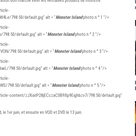
tation bon marché livrer les véritables produits de monstre.
ticle-
/798:50/default.jpg" alt = "
Monster Island
photo n ° 1 "/>
ticle-
8:50/default.jpg" alt = "
Monster Island
photo n ° 2 "/>
ticle-
/798:50/default.jpg" alt = "
Monster Island
photo n ° 3 "/>
ticle-
798:50/default.jpg" alt = "
Monster Island
photo n ° 4 "/>
ticle-
798:50/default.jpg" alt = "
Monster Island
photo n ° 5 "/>
rticle-content/zJXiatP28jECczaC0B9Xp9Eqjhbzv7/798:50/default.jpg"
le 1er juin, et ensuite en VOD et DVD le 13 juin.