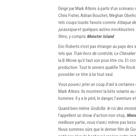
Dirigé par Mark Atkins à partir d'un scénario 
Chris Fisher, Adrian Bouchet, Meghan Oberho
tels coups lourds favoris comme
Attaque de
jurassique
et quelques autres mockbusters. Il
films, y compris
Monster Island
.
Eric Roberts n'est pas étranger au pays des
tels que
Train hors de contrôle
,
Le Chevalie
la B-Movie qu’il faut voir pour être cru. Et cr
production. Tout le univers qualifie The Roc
posséder ce titre à lui tout seul.
Vous pouvez jeter un coup d’œil à certaines
Mark Atkins. Ils montrent la bête volante au 
hommes. Il y a le péril, le danger, l'aventure
Quand bien même
Godzilla: le roi des monst
l'appellent un show d'action non-stop,
Mons
meilleure partie, vous n'avez même pas beso
Nous sommes sûrs que le dernier film de God