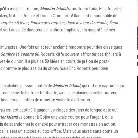
qu'il a rédigé lui-même,
Monster Island
stars Toshi Toda, Eric Roberts,
lzer, Natalie Robbie et Donna Cormack. Atkins est responsable de
 requin à 6 têtes
,
Empire des requins
,
Jack le tueur de géants
,
École
 sert aussi de directeur de la photographie sur la majorité de ses
 simulacres. Une fois un acteur acclamé rencontré pour des classiques
r Sombre
et
Vedette 80
, Roberts kiffe souvent affronter des thrillers à
oyez-le ou non, il a plus de 50 idées en cours de pré ou de post-
k d’homme le plus assidu du show, mais Eric Roberts peut bien
 des clichés passionnantes de
Monster Island
, qui ont été capturés par
cœur de cette histoire terrifiante, ainsi que plusieurs collaborateurs
 et beaucoup d'action de monstre violente à affronter.
res
est est destiné à gagner les éloges des fans de longue date qui
ter Island
va donner à Gojira une vraie course pour l'argent, et la
in de abandonner le canapé pour attraper ces monstres en action.
zilla sera un succès au box-office. Mais vous aurez sans doute un