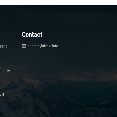
Contact
contact@filmvf.info
grand
 : « Je
ill