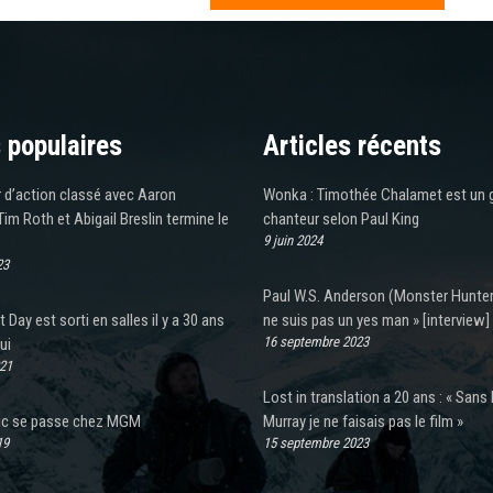
 populaires
Articles récents
er d’action classé avec Aaron
Wonka : Timothée Chalamet est un 
Tim Roth et Abigail Breslin termine le
chanteur selon Paul King
9 juin 2024
23
Paul W.S. Anderson (Monster Hunter)
Day est sorti en salles il y a 30 ans
ne suis pas un yes man » [interview]
16 septembre 2023
ui
021
Lost in translation a 20 ans : « Sans B
ic se passe chez MGM
Murray je ne faisais pas le film »
19
15 septembre 2023