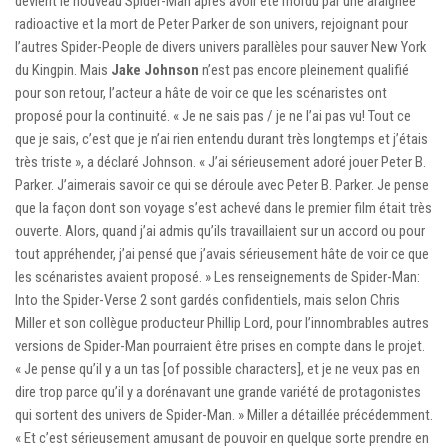
devient le nouveau Spider-Man après avoir été mordu par une araignée
radioactive et la mort de Peter Parker de son univers, rejoignant pour
l’autres Spider-People de divers univers parallèles pour sauver New York
du Kingpin. Mais
Jake Johnson
n’est pas encore pleinement qualifié
pour son retour, l’acteur a hâte de voir ce que les scénaristes ont
proposé pour la continuité. « Je ne sais pas / je ne l’ai pas vu! Tout ce
que je sais, c’est que je n’ai rien entendu durant très longtemps et j’étais
très triste », a déclaré Johnson. « J’ai sérieusement adoré jouer Peter B.
Parker. J’aimerais savoir ce qui se déroule avec Peter B. Parker. Je pense
que la façon dont son voyage s’est achevé dans le premier film était très
ouverte. Alors, quand j’ai admis qu’ils travaillaient sur un accord ou pour
tout appréhender, j’ai pensé que j’avais sérieusement hâte de voir ce que
les scénaristes avaient proposé. » Les renseignements de Spider-Man:
Into the Spider-Verse 2 sont gardés confidentiels, mais selon Chris
Miller et son collègue producteur Phillip Lord, pour l’innombrables autres
versions de Spider-Man pourraient être prises en compte dans le projet.
« Je pense qu’il y a un tas [of possible characters], et je ne veux pas en
dire trop parce qu’il y a dorénavant une grande variété de protagonistes
qui sortent des univers de Spider-Man. » Miller a détaillée précédemment.
« Et c’est sérieusement amusant de pouvoir en quelque sorte prendre en