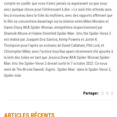
compte en cueillir. que vous n’avez jamais vu auparavant ou que vous
avez quelque chose pour l’intéressant à dire. » Le suivi très attendu aura
lieu à nouveau dans la folie du multivers, avec des rapports affirmant que
le film se concentrera davantage sur la relation entre Miles Morales et
Gwen Stacy AKA Spider-Woman, interprétées respectivement par
Shameik Moore et Hailee Steinfeld Spider-Man : Into the Spider-Verse 2
est réalisé par Joaquim Dos Santos, Kemp Powers et Justin K.
Thompson pour l’après un scénario de David Callaham, Phil Lord, et
Christopher Miller, avec l’actrice Issa Rae ayant récemment été ajoutée à
la liste des toiles en tant que Jessica Drew AKA Spider-Woman.Spider-
Man: Into the Spider-Verse 2 devrait sortir le 7 octobre 2022. Ce nous
vient de The M ovie Dweeb. Sujets : Spider-Man : dans le Spider-Verse 2,
Spider-man
Partager:
ARTICLES RÉCENTS