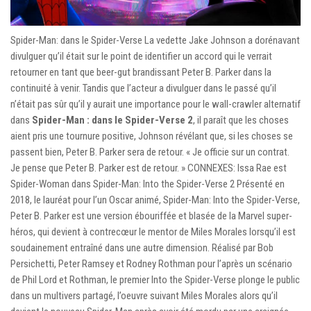
Spider-Man: dans le Spider-Verse La vedette Jake Johnson a dorénavant
divulguer qu’il était sur le point de identifier un accord qui le verrait
retourner en tant que beer-gut brandissant Peter B. Parker dans la
continuité à venir. Tandis que l’acteur a divulguer dans le passé qu’il
n’était pas sûr qu’il y aurait une importance pour le wall-crawler alternatif
dans
Spider-Man : dans le Spider-Verse 2
, il paraît que les choses
aient pris une tournure positive, Johnson révélant que, si les choses se
passent bien, Peter B. Parker sera de retour. « Je officie sur un contrat.
Je pense que Peter B. Parker est de retour. » CONNEXES: Issa Rae est
Spider-Woman dans Spider-Man: Into the Spider-Verse 2 Présenté en
2018, le lauréat pour l’un Oscar animé, Spider-Man: Into the Spider-Verse,
Peter B. Parker est une version ébouriffée et blasée de la Marvel super-
héros, qui devient à contrecœur le mentor de Miles Morales lorsqu’il est
soudainement entraîné dans une autre dimension. Réalisé par Bob
Persichetti, Peter Ramsey et Rodney Rothman pour l’après un scénario
de Phil Lord et Rothman, le premier Into the Spider-Verse plonge le public
dans un multivers partagé, l’oeuvre suivant Miles Morales alors qu’il