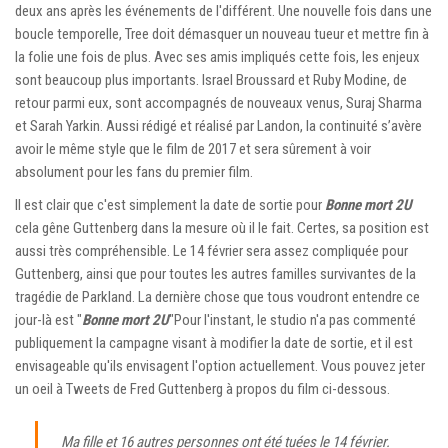
deux ans après les événements de l'différent. Une nouvelle fois dans une
boucle temporelle, Tree doit démasquer un nouveau tueur et mettre fin à
la folie une fois de plus. Avec ses amis impliqués cette fois, les enjeux
sont beaucoup plus importants. Israel Broussard et Ruby Modine, de
retour parmi eux, sont accompagnés de nouveaux venus, Suraj Sharma
et Sarah Yarkin. Aussi rédigé et réalisé par Landon, la continuité s’avère
avoir le même style que le film de 2017 et sera sûrement à voir
absolument pour les fans du premier film.
Il est clair que c'est simplement la date de sortie pour
Bonne mort 2U
cela gêne Guttenberg dans la mesure où il le fait. Certes, sa position est
aussi très compréhensible. Le 14 février sera assez compliquée pour
Guttenberg, ainsi que pour toutes les autres familles survivantes de la
tragédie de Parkland. La dernière chose que tous voudront entendre ce
jour-là est "
Bonne mort 2U
"Pour l'instant, le studio n'a pas commenté
publiquement la campagne visant à modifier la date de sortie, et il est
envisageable qu'ils envisagent l'option actuellement. Vous pouvez jeter
un oeil à
Tweets de Fred Guttenberg
à propos du film ci-dessous.
Ma fille et 16 autres personnes ont été tuées le 14 février.