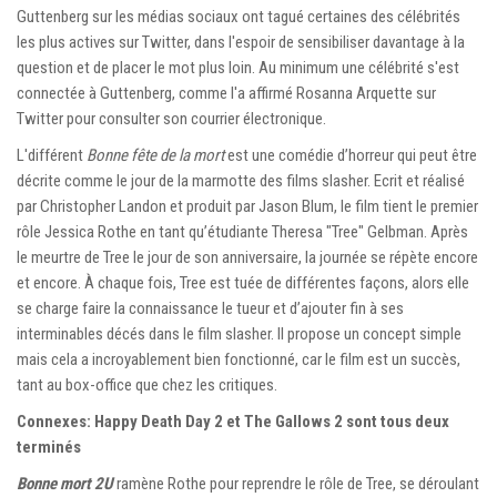
Guttenberg sur les médias sociaux ont tagué certaines des célébrités
les plus actives sur Twitter, dans l'espoir de sensibiliser davantage à la
question et de placer le mot plus loin. Au minimum une célébrité s'est
connectée à Guttenberg, comme l'a affirmé Rosanna Arquette sur
Twitter pour consulter son courrier électronique.
L'différent
Bonne fête de la mort
est une comédie d’horreur qui peut être
décrite comme le jour de la marmotte des films slasher. Ecrit et réalisé
par Christopher Landon et produit par Jason Blum, le film tient le premier
rôle Jessica Rothe en tant qu’étudiante Theresa "Tree" Gelbman. Après
le meurtre de Tree le jour de son anniversaire, la journée se répète encore
et encore. À chaque fois, Tree est tuée de différentes façons, alors elle
se charge faire la connaissance le tueur et d’ajouter fin à ses
interminables décés dans le film slasher. Il propose un concept simple
mais cela a incroyablement bien fonctionné, car le film est un succès,
tant au box-office que chez les critiques.
Connexes: Happy Death Day 2 et The Gallows 2 sont tous deux
terminés
Bonne mort 2U
ramène Rothe pour reprendre le rôle de Tree, se déroulant