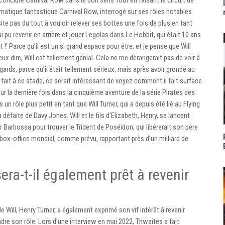
onclure Carnival Row dans le bon sens Tout en faisant le circuit de
ramatique fantastique Carnival Row, interrogé sur ses rôles notables
site pas du tout à vouloir relever ses bottes une fois de plus en tant
ai pu revenir en arrière et jouer Legolas dans Le Hobbit, qui était 10 ans
!’ Parce qu’il est un si grand espace pour être, et je pense que Will
ux dire, Will est tellement génial. Cela ne me dérangerait pas de voir à
gards, parce qu’il était tellement sérieux, mais après avoir grondé au
t fait à ce stade, ce serait intéressant de voyez comment il fait surface
ur la dernière fois dans la cinquième aventure de la série Pirates des
n rôle plus petit en tant que Will Turner, qui a depuis été lié au Flying
éfaite de Davy Jones. Will et le fils d’Elizabeth, Henry, se lancent
arbossa pour trouver le Trident de Poséidon, qui libérerait son père
 box-office mondial, comme prévu, rapportant près d’un milliard de
sera-t-il également prêt à revenir
 de Will, Henry Turner, a également exprimé son vif intérêt à revenir
dre son rôle. Lors d’une interview en mai 2022, Thwaites a fait