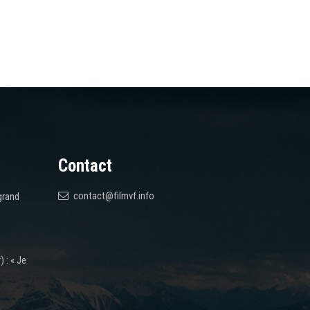
Contact
contact@filmvf.info
grand
 : « Je