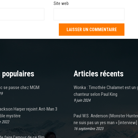
Site web
 populaires
Articles récents
ic se passe chez MGM
Wonka : Timothée Chalamet est un 
19
chanteur selon Paul King
9 juin 2024
Jackson Harper rejoint Ant-Man 3
rôle mystère
Paul W.S. Anderson (Monster Hunter)
e 2022
ne suis pas un yes man » [interview]
16 septembre 2023
de faire l'amour de ce film