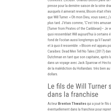
Connexes: Exclusif: Orlando Bloom parle de c
presse pour la dernière saison de la série d
auxquels il aimerait revenir, Bloom était n’hé
que Will Turner. « Oh mon Dieu, vous savez, j’
plus tard. J’étais comme, ‘C’est très amusant 
[Turner from Pirates of the Caribbean]— Je ve
quoi ressemblait Will aujourd’hui à certains é
fond de l’océan aussi longtemps qu’il l’aurai
et à quoi il ressemble. » Bloom est apparu po
Caraïbes: Dead Men Tell No Tales (2017) dans u
Dutchman en tant que son capitaine, après la d
dans un voyage avec Jack Sparrow et Hector B
de la malédiction du Hollandais. très bien au
dollars.
Le fils de Will Turner 
dans la franchise
Acteur
Brenton Thwaites
qui a joué le fils
éventuellement dans la franchise pour repren