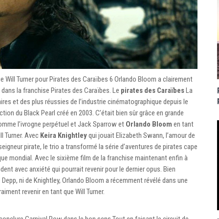
e Will Turner pour Pirates des Caraïbes 6 Orlando Bloom a clairement
ir dans la franchise Pirates des Caraïbes. Le
pirates des Caraïbes
La
aires et des plus réussies de l’industrie cinématographique depuis le
ction du Black Pearl créé en 2003. C’était bien sûr grâce en grande
comme l’ivrogne perpétuel et Jack Sparrow et
Orlando Bloom
en tant
ll Turner. Avec
Keira Knightley
qui jouait Elizabeth Swann, l’amour de
 seigneur pirate, le trio a transformé la série d’aventures de pirates cape
 mondial. Avec le sixième film de la franchise maintenant enfin à
ent avec anxiété qui pourrait revenir pour le dernier opus. Bien
 Depp, ni de Knightley, Orlando Bloom a récemment révélé dans une
raiment revenir en tant que Will Turner.