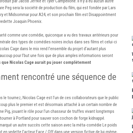
t produit par Jacob Jeffke et Tyler Campellone. Il n’y a eu aucun autre
quare Peg sera la société de production du film, qui est fondée par Lars
itary et Midsommar pour A24, et son prochain film est Disappointment
 vedette Joaquin Phoenix.
queté comme une comédie, quiconque a vu des travaux antérieurs pour
générale des types de comédies noires inclus dans ses films et celui-ci
icolas Cage dans le mix rend l’ensemble du projet d’autant plus
beaucoup pour l’but une fois que de plus amples informations seront
 que Nicolas Cage aurait pu jouer complètement
mment rencontré une séquence de
 le tournez, Nicolas Cage est l’un de ces collaborateurs que le public
coup plus le premier et est désormais attaché à un certain nombre de
me Pig, jouant le rôle pour l’un chasseur de truffes vivant longtemps
etourner à Portland pour sauver son cochon de forge kidnappé.
 marqué un autre succès cette saison avec la méta-comédie Le poids
t en vedette l’acteur Face / Off dans une version fictive de lui-même,