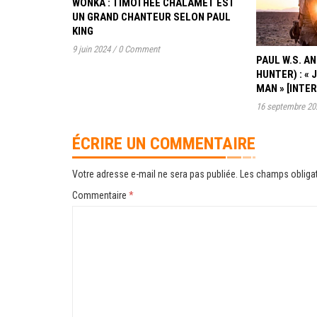
WONKA : TIMOTHÉE CHALAMET EST
UN GRAND CHANTEUR SELON PAUL
KING
9 juin 2024
/
0 Comment
PAUL W.S. 
HUNTER) : « 
MAN » [INTE
16 septembre 20
ÉCRIRE UN COMMENTAIRE
Votre adresse e-mail ne sera pas publiée.
Les champs obligat
Commentaire
*