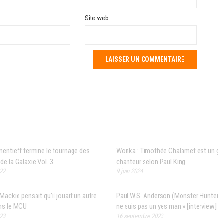
Site web
 populaires
Articles récents
entieff termine le tournage des
Wonka : Timothée Chalamet est un 
de la Galaxie Vol. 3
chanteur selon Paul King
022
9 juin 2024
ackie pensait qu’il jouait un autre
Paul W.S. Anderson (Monster Hunter)
ns le MCU
ne suis pas un yes man » [interview]
023
16 septembre 2023