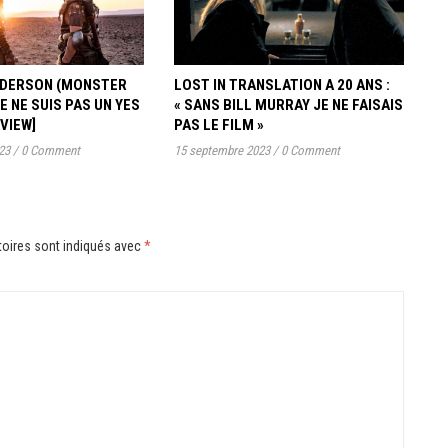
ANDERSON (MONSTER
LOST IN TRANSLATION A 20 ANS :
JE NE SUIS PAS UN YES
« SANS BILL MURRAY JE NE FAISAIS
RVIEW]
PAS LE FILM »
23
/
0 Comment
15 septembre 2023
/
0 Comment
oires sont indiqués avec
*