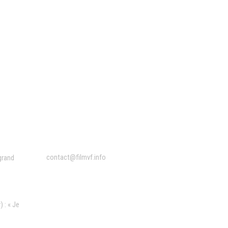
Contact
contact@filmvf.info
grand
 : « Je