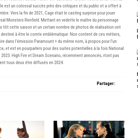
est un colossal succès près des critiques et du public et a offert à
ière. Vers la fin de 2021, Cage était le casting surprise pour jouer
ersal Monsters Renfield. Mettant en vedette le maître du personnage
lus tôt cette saison et un certain nombre de photos de réalisation ont
destiné à être le comte emblématique. Non content de ces métiers,
Fire dans l’émission Paramount + du même nom, à propos pour l’un
, et est en pourparlers pour des suites potentielles à la fois National
vril 2023. High Fire et Dream Scenario, récemment annoncés, n’ont pas
ient tous deux être diffusés en 2024.
Partager: