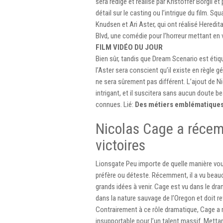
sera rédigé et réalisé par Kristoffer Borgli e
détail sur le casting ou l’intrigue du film. S
Knudsen et Ari Aster, qui ont réalisé Hered
Blvd, une comédie pour l’horreur mettant en
FILM VIDÉO DU JOUR
Bien sûr, tandis que Dream Scenario est éti
l’Aster sera conscient qu’il existe en règle 
ne sera sûrement pas différent. L’ajout de N
intrigant, et il suscitera sans aucun doute 
connues. Lié:
Des métiers emblématiques
Nicolas Cage a réce
victoires
Lionsgate Peu importe de quelle manière vous
préfère ou déteste. Récemment, il a vu beau
grands idées à venir. Cage est vu dans le dra
dans la nature sauvage de l’Oregon et doit r
Contrairement à ce rôle dramatique, Cage a
insupportable pour l’un talent massif. Mettan