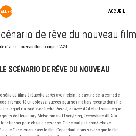
ACCUEIL
 scénario de rêve du nouveau fi
o de rêve du nouveau film comique d’A24
LE SCÉNARIO DE RÊVE DU NOUVEAU
 série de films à réussite après avoir rejoint le casting de la comédie
 Cage a remporté un colossal succès pour ses métiers récents dans Pig
dans lequel il a joué avec Pedro Pascal, et avec A24 étant sur quelque
es goûts de Hereditary, Midsommar et Everything, Everywhere All À la
en fonctionner pour chaque personne. On ne sait pas grand-chose
ôle que Cage jouera dans le film. Cependant, nous savons que le film