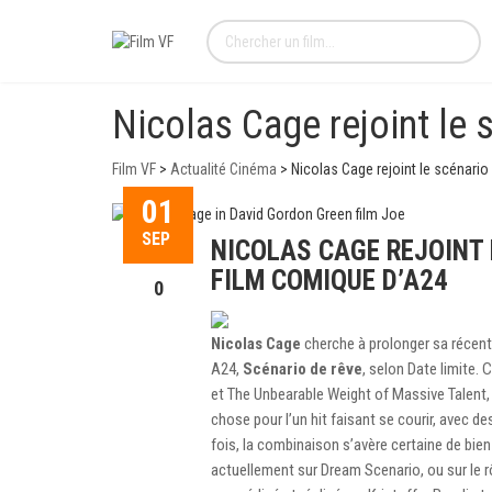
Nicolas Cage rejoint le
Film VF
>
Actualité Cinéma
>
Nicolas Cage rejoint le scénari
01
SEP
NICOLAS CAGE REJOINT 
FILM COMIQUE D’A24
0
Nicolas Cage
cherche à prolonger sa récente
A24,
Scénario de rêve
, selon Date limite.
et The Unbearable Weight of Massive Talent, 
chose pour l’un hit faisant se courir, avec d
fois, la combinaison s’avère certaine de bi
actuellement sur Dream Scenario, ou sur le r