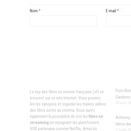
Nom
*
E-mail
*
News
Films VF en ligne
Pom Klem
Le top des films en version française (vf) se
Gardiens 
trouvent sur ce site Internet. Vous pourrez
25 avril 2
lire les synopsis et regarder les trailers vidéos
des films sortis au cinéma. Vous aurez
également la possibilité de voir les
films en
Anthony M
streaming
en rejoignant les plateformes
héros da
VOD partenaire comme Netflix, Amazon
1 juillet 2