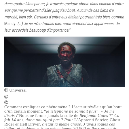
dans quatre films par an, je trouvais quelque chose dans chacun d’entre
eux qui me permettait d’aller jusqu’au bout. Aucun de ces films n’a
marché, bien sûr. Certains d’entre eux étaient pourtant très bien, comme
Mandy
. (…) Je ne m’en foutais pas, contrairement aux apparences. Je
leur accordais beaucoup d’importance.
”
Universal
Comment expliquer ce phénomène ? L’acteur révélait qu’au bout
d’un certain moment, “
le téléphone ne sonnait plus
”. «
Je me
disais
:“Nous ne ferons jamais la suite de
Benjamin Gates
?”
Ca
fait 14 ans, donc pourquoi pas ?
Pour
L’Apprenti Sorcier, Ghost
Rider
et
Hell Driver
, c’était la même chose. J’avais toutes ces
dettes, et je dépensais en même temps 20 000 dollars par mois