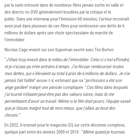
par la suite retrouvé dans de nombreux films jamais sortis en salle et
des directs-to-DVD généralement boudées par la critique et le
public. Dans une interview pour l’émission 60 minutes, l’acteur reconnaît
avoir joué dans plusieurs de ces films pour rembourser une dette de 6
millions de dollars après une chute spectaculaire du marché de
l’immobilier.
Nicolas Cage revient sur son Superman avorté avec Tim Burton
“
J’étais trop investi dans le milieu de l’immobilier. Celui-ci s’est effondré,
et je n’ai pas pu m’en extraire à temps. J’ai fini par rembourser toutes
mes dettes, qui s’élevaient au total à près de 6 millions de dollars. Je n’ai
jamais fait faillite
” avoue-t-il, estimant que sa “
profession a été son
ange gardien
” malgré une période compliquée. “
Ces films dans lesquels
j’ai tourné n’étaient peut-être pas des valeurs sûres, mais ils me
permettaient d’avoir un travail. Même si le film était pourri, l’équipe savait
que je faisais malgré tout de mon mieux, que j’allais au bout des
choses.
”
En 2022, il revenait pour le magazine GQ sur cette décennie complexe,
quelque part entre les années 2000 et 2010 : “
Même quand je tournais