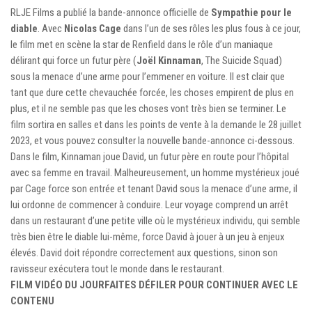
RLJE Films a publié la bande-annonce officielle de
Sympathie pour le
diable
. Avec
Nicolas Cage
dans l’un de ses rôles les plus fous à ce jour,
le film met en scène la star de Renfield dans le rôle d’un maniaque
délirant qui force un futur père (
Joël Kinnaman
, The Suicide Squad)
sous la menace d’une arme pour l’emmener en voiture. Il est clair que
tant que dure cette chevauchée forcée, les choses empirent de plus en
plus, et il ne semble pas que les choses vont très bien se terminer. Le
film sortira en salles et dans les points de vente à la demande le 28 juillet
2023, et vous pouvez consulter la nouvelle bande-annonce ci-dessous.
Dans le film, Kinnaman joue David, un futur père en route pour l’hôpital
avec sa femme en travail. Malheureusement, un homme mystérieux joué
par Cage force son entrée et tenant David sous la menace d’une arme, il
lui ordonne de commencer à conduire. Leur voyage comprend un arrêt
dans un restaurant d’une petite ville où le mystérieux individu, qui semble
très bien être le diable lui-même, force David à jouer à un jeu à enjeux
élevés. David doit répondre correctement aux questions, sinon son
ravisseur exécutera tout le monde dans le restaurant.
FILM VIDÉO DU JOUR
FAITES DÉFILER POUR CONTINUER AVEC LE
CONTENU