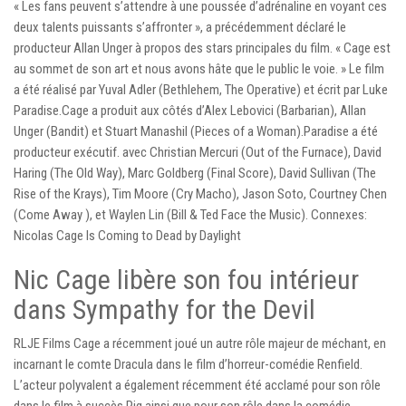
« Les fans peuvent s’attendre à une poussée d’adrénaline en voyant ces
deux talents puissants s’affronter », a précédemment déclaré le
producteur Allan Unger à propos des stars principales du film. « Cage est
au sommet de son art et nous avons hâte que le public le voie. » Le film
a été réalisé par Yuval Adler (Bethlehem, The Operative) et écrit par Luke
Paradise.Cage a produit aux côtés d’Alex Lebovici (Barbarian), Allan
Unger (Bandit) et Stuart Manashil (Pieces of a Woman).Paradise a été
producteur exécutif. avec Christian Mercuri (Out of the Furnace), David
Haring (The Old Way), Marc Goldberg (Final Score), David Sullivan (The
Rise of the Krays), Tim Moore (Cry Macho), Jason Soto, Courtney Chen
(Come Away ), et Waylen Lin (Bill & Ted Face the Music). Connexes:
Nicolas Cage Is Coming to Dead by Daylight
Nic Cage libère son fou intérieur
dans Sympathy for the Devil
RLJE Films Cage a récemment joué un autre rôle majeur de méchant, en
incarnant le comte Dracula dans le film d’horreur-comédie Renfield.
L’acteur polyvalent a également récemment été acclamé pour son rôle
dans le film à succès Pig ainsi que pour son rôle dans la comédie