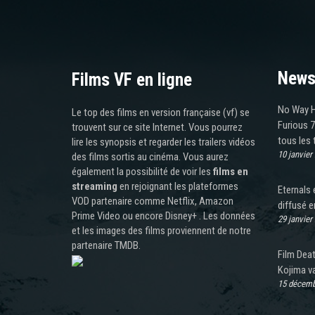
News
Films VF en ligne
No Way H
Le top des films en version française (vf) se
Furious 7
trouvent sur ce site Internet. Vous pourrez
tous les
lire les synopsis et regarder les trailers vidéos
10 janvier
des films sortis au cinéma. Vous aurez
également la possibilité de voir les
films en
streaming
en rejoignant les plateformes
Eternals 
VOD partenaire comme Netflix, Amazon
diffusé e
Prime Video ou encore Disney+ . Les données
29 janvier
et les images des films proviennent de notre
partenaire TMDB.
Film Deat
Kojima va
15 décemb