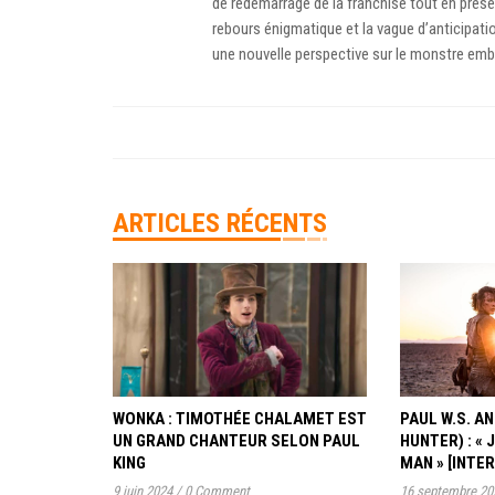
de redémarrage de la franchise tout en prése
rebours énigmatique et la vague d’anticipation
une nouvelle perspective sur le monstre em
ARTICLES RÉCENTS
WONKA : TIMOTHÉE CHALAMET EST
PAUL W.S. 
UN GRAND CHANTEUR SELON PAUL
HUNTER) : « 
KING
MAN » [INTE
9 juin 2024
/
0 Comment
16 septembre 20