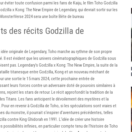
r éviter toute confusion parmi les fans de Kaiju, le film Toho Godzilla
odzilla x Kong: The New Empire de Legendary, qui devrait sortir sur les
MonsterVerse 2024 sera une boîte Bête de bureau
s des récits Godzilla de
 idée originale de Legendary, Toho marche au rythme de son propre
é. Il est évident que les univers cinématographiques de Godzilla sous
isent pas. Legendary’s Godzilla x Kong: The New Empire, la suite de la
ataille titanesque entre Godzilla, Kong et un nouveau méchant de
ur une sortie le 15 mars 2024, cette prochaine entrée de
sant leurs forces contre un adversaire doté de pouvoirs similaires à
, rejoint les stars de retour. Le récit approfondit la tradition de la
des Titans. Les fans anticipent le dévoilement des mystères et la
 Pour en revenir à Godzilla de Toho, si les spéculations sont vraies et
es du monstre, il pourrait s’inspirer d’aventures précédentes, telles
illa contre King Ghidorah en 1991. L’idée de créer une histoire
 possibilités infinies, en particulier compte tenu de l’histoire de Toho