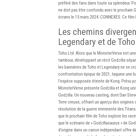
préféré des fans dans toute sa splendeur. Pou
ne doit pas être confondu avec le prochain G
écrans le 15 mars 2024. CONNEXES: Ce film 
Les chemins divergent
Legendary et de Toho
Toho Ltd. Alors que le MonsterVerse est une
tambour, développant un récit Godzilla sépar
les bannières de Toho et Legendary ne se cro
confrontation épique de 2021, taquine une b
l’espèce supposée éteinte de Kong. Prévu po
MonsterVerse présente Godzilla et Kong unis
Godzilla. Un nouveau casting, dont Dan Stevens
Terre creuse, offrant un aperçu des origines 
résolution de la guerre imminente des Titans.
que le prochain film de Toho explore les racin
que le scénario de « Godzillasaurus » de Godz
d’origine dans un canon indépendant offre des