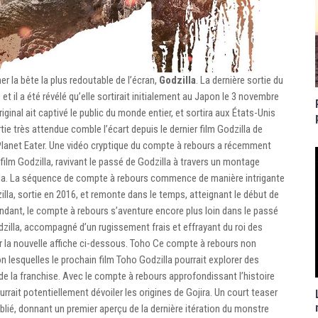
er la bête la plus redoutable de l’écran,
Godzilla
. La dernière sortie du
il a été révélé qu’elle sortirait initialement au Japon le 3 novembre
ginal ait captivé le public du monde entier, et sortira aux États-Unis
tie très attendue comble l’écart depuis le dernier film Godzilla de
e Planet Eater. Une vidéo cryptique du compte à rebours a récemment
 film Godzilla, ravivant le passé de Godzilla à travers un montage
lla. La séquence de compte à rebours commence de manière intrigante
zilla, sortie en 2016, et remonte dans le temps, atteignant le début de
endant, le compte à rebours s’aventure encore plus loin dans le passé
odzilla, accompagné d’un rugissement frais et effrayant du roi des
la nouvelle affiche ci-dessous. Toho Ce compte à rebours non
 lesquelles le prochain film Toho Godzilla pourrait explorer des
n de la franchise. Avec le compte à rebours approfondissant l’histoire
ourrait potentiellement dévoiler les origines de Gojira. Un court teaser
lié, donnant un premier aperçu de la dernière itération du monstre