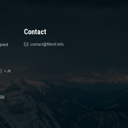
Contact
contact@filmvf.info
grand
 : « Je
ill