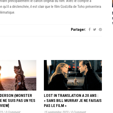
rvant principalement le canon original du film. Avec le compte à
 qu’il a déclenchée, il est clair que le film Godzilla de Toho présentera
blématique.
Partager:
ANDERSON (MONSTER
LOST IN TRANSLATION A 20 ANS :
JE NE SUIS PAS UN YES
« SANS BILL MURRAY JE NE FAISAIS
RVIEW]
PAS LE FILM »
23
/
0 Comment
15 septembre 2023
/
0 Comment