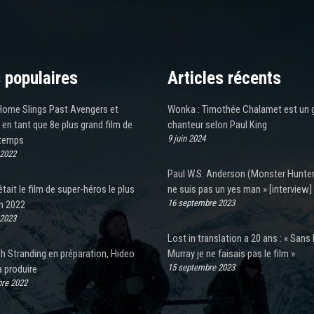
 populaires
Articles récents
ome Slings Past Avengers et
Wonka : Timothée Chalamet est un 
 en tant que 8e plus grand film de
chanteur selon Paul King
9 juin 2024
 temps
 2022
Paul W.S. Anderson (Monster Hunter)
était le film de super-héros le plus
ne suis pas un yes man » [interview]
16 septembre 2023
n 2022
 2023
Lost in translation a 20 ans : « Sans B
h Stranding en préparation, Hideo
Murray je ne faisais pas le film »
15 septembre 2023
 produire
re 2022