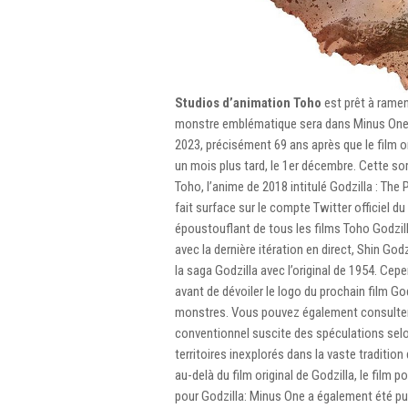
Studios d’animation Toho
est prêt à ramen
monstre emblématique sera dans Minus One et 
2023, précisément 69 ans après que le film ori
un mois plus tard, le 1er décembre. Cette sor
Toho, l’anime de 2018 intitulé Godzilla : Th
fait surface sur le compte Twitter officiel du
époustouflant de tous les films Toho Godzi
avec la dernière itération en direct, Shin God
la saga Godzilla avec l’original de 1954. Cep
avant de dévoiler le logo du prochain film G
monstres. Vous pouvez également consulter 
conventionnel suscite des spéculations selon
territoires inexplorés dans la vaste traditio
au-delà du film original de Godzilla, le film p
pour Godzilla: Minus One a également été pub