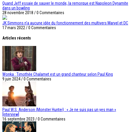
Quand Jeff essaie de sauver le monde, la remorque est Napoleon Dynamite
dans un bowling
28 novembre 2018
/
0 Commentaires
JK Simmons n’a aucune idée du fonctionnement des multivers Marvel et DC
17 mars 2022
/
0 Commentaires
Articles récents
Wonka : Timothée Chalamet est un grand chanteur selon Paul King
9 juin 2024
/
0 Commentaires
Paul W.S. Anderson (Monster Hunter) : « Je ne suis pas un yes man »
[interview]
16 septembre 2023
/
0 Commentaires