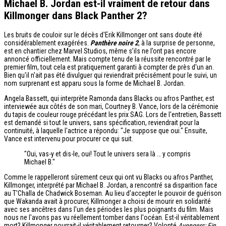
Michael B. Jordan est-il vraiment de retour dans
Killmonger dans Black Panther 2?
Les bruits de couloir sur le décès d'Erik Killmonger ont sans doute été
considérablement exagérées.
Panthère noire 2
, à la surprise de personne,
est en chantier chez Marvel Studios, même s’ils ne l’ont pas encore
annoncé officiellement. Mais compte tenu de la réussite rencontré par le
premier film, tout cela est pratiquement garanti à compter de près d'un an.
Bien qu'il n'ait pas été divulguer qui reviendrait précisément pour le suivi, un
nom surprenant est apparu sous la forme de Michael B. Jordan.
Angela Bassett, qui interprète Ramonda dans Blacks ou afros Panther, est
interviewée aux côtés de son mari, Courtney B. Vance, lors de la cérémonie
du tapis de couleur rouge précédant les prix SAG. Lors de l'entretien, Bassett
est demandé si tout le univers, sans spécification, reviendrait pour la
continuité, à laquelle l'actrice a répondu: "Je suppose que oui." Ensuite,
Vance est intervenu pour procurer ce qui suit.
"Oui, vas-y et dis-le, oui! Tout le univers sera là … y compris
Michael B."
Comme le rappelleront sûrement ceux qui ont vu Blacks ou afros Panther,
Killmonger, interprété par Michael B. Jordan, a rencontré sa disparition face
au T'Challa de Chadwick Boseman. Au lieu d'accepter le pouvoir de guérison
que Wakanda avait à procurer, Killmonger a choisi de mourir en solidarité
avec ses ancêtres dans l'un des périodes les plus poignants du film. Mais
nous ne l'avons pas vu réellement tomber dans l'océan. Est-il véritablement
mort? Killmonger pourrait-il véritablement retourner? Volonté
Avengers: Fin