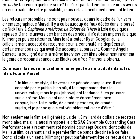
de partie
facteur en quelque sorte? Ce n’est pas la 1ère fois que nous avons
entendu parler de cette possibilité, mais cela alimente certainement le feu.
Les retours improbables ne sont pas nouveaux dans le cadre de l'univers
cinématographique Marvel. Il y a eu beaucoup de faux décès dans le passé,
de Nick Fury à
Capitaine Amérique: Le Soldat de l'Hiver
à Loki à quelques
reprises. Dans le univers des bandes dessinées, il n’est pas impensable que
Killmonger puisse retourner. Mais le réalisateur Ryan Coogler, qui a
officiellement accepté de retourner pour la continuité, ne déprécierait
certainement pas ce qui avait été accompli auparavant. Comme Angela
Bassett l'a souligné dans la même interview, ces films obtiennent rarement
le genre de reconnaissance que Blacks ou afros Panther a obtenu.
Connexes: la nouvelle panthère noire peut être introduite dans les
films Future Marvel
"Un film de ce style, il traverse une période compliquée. Il est
accepté par le public, bien sûr, il fait impression dans le
univers entier, mais le prix [shows] ont tendance à les pousser
sur le arôme. Mais c’est une histoire énormément bien
conçue, bien faite, belle, de grands périodes, de grands
sujets, et je pense que c’est véritablement digne d’être. "
Non seulement le film a-t-il généré plus de 1,3 milliard de dollars de recettes
mondiales, mais il a aussi remporté le prix SAG Ensemble Outstanding Cast
Performance et a récemment été nominé pour sept Oscars, dont celui de
Meilleur film, devenant ainsi le premier film de bande dessinée à ce faire.
Donc, si cela a un sens, Killmonger peut parfaitement être de retour dans la