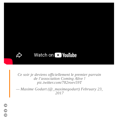
Ce soir je deviens officiellement le premier parrain
de l’association Coming Alive !
pic.twitter.com/782roev59T
— Maxime Godart (@_maximegodart)
February 23,
2017