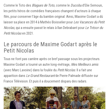
Comme le Toto des
Blagues de Toto
, comme le
Ducobu
d’Elie Semoun,
les petits héros de comédies françaises changent d’acteurs à chaque
film, pour conserver l’âge du bambin original. Ainsi, Maxime Godart a dû
laisser sa place en 2014 à Mathéo Boisselier pour
Les Vacances du Petit
Nicolas,
qui a ensuite passé le relais à Ilan Debrabant pour
Le Trésor du
Petit Nicolas
en 2021.
Le parcours de Maxime Godart après le
Petit Nicolas
Tous ne font pas carrière après ce bref passage sous les projecteurs.
Maxime Godart a tourné un autre long-métrage,
Mes Meilleurs amis
(avec Marc Lavoine) dans la foulée du
Petit Nicolas
. Il a fait une
apparition dans
Le Grand Restaurant
de Pierre Palmade diffusée sur
France Télévision. Et puis il a doucement disparu des radars.