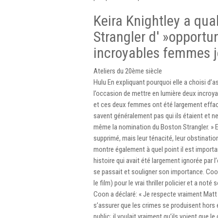
Keira Knightley a qua
Strangler d' »opportu
incroyables femmes jo
Ateliers du 20ème siècle
Hulu En expliquant pourquoi elle a choisi d’a
l’occasion de mettre en lumière deux incroyab
et ces deux femmes ont été largement effacé
savent généralement pas qui ils étaient et ne 
même la nomination du Boston Strangler. » El
supprimé, mais leur ténacité, leur obstinatio
montre également à quel point il est importa
histoire qui avait été largement ignorée par 
se passait et souligner son importance. Coon 
le film) pour le vrai thriller policier et a no
Coon a déclaré: « Je respecte vraiment Matt p
s’assurer que les crimes se produisent hors éc
public; il voulait vraiment qu’ils voient que 