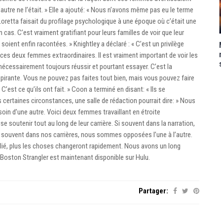
tre ne l’était. » Elle a ajouté: « Nous n’avons même pas eu le terme
Loretta faisait du profilage psychologique à une époque où c’était une
 cas. C’est vraiment gratifiant pour leurs familles de voir que leur
 soient enfin racontées. » Knightley a déclaré : « C’est un privilège
 ces deux femmes extraordinaires. Il est vraiment important de voir les
écessairement toujours réussir et pourtant essayer. C’est la
nspirante. Vous ne pouvez pas faites tout bien, mais vous pouvez faire
est ce qu’ils ont fait. » Coon a terminé en disant: « Ils se
certaines circonstances, une salle de rédaction pourrait dire: » Nous
in d’une autre. Voici deux femmes travaillant en étroite
se soutenir tout au long de leur carrière. Si souvent dans la narration,
i souvent dans nos carrières, nous sommes opposées l’une à l’autre.
lié, plus les choses changeront rapidement. Nous avons un long
 Boston Strangler est maintenant disponible sur Hulu.
Partager: