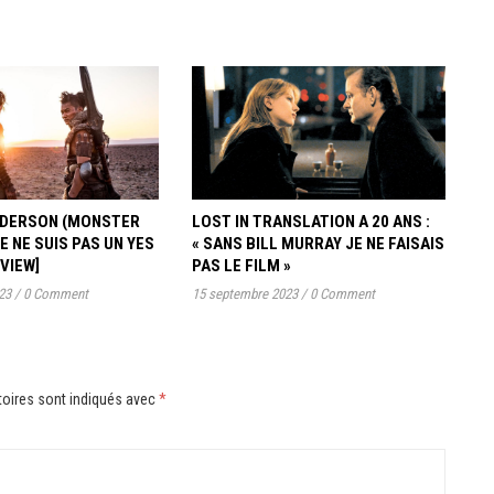
ANDERSON (MONSTER
LOST IN TRANSLATION A 20 ANS :
JE NE SUIS PAS UN YES
« SANS BILL MURRAY JE NE FAISAIS
RVIEW]
PAS LE FILM »
23
/
0 Comment
15 septembre 2023
/
0 Comment
oires sont indiqués avec
*