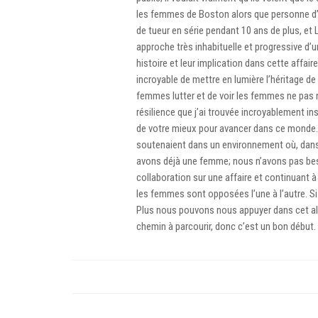
les femmes de Boston alors que personne d’au
de tueur en série pendant 10 ans de plus, et 
approche très inhabituelle et progressive d’un
histoire et leur implication dans cette affaire
incroyable de mettre en lumière l’héritage de
femmes lutter et de voir les femmes ne pas n
résilience que j’ai trouvée incroyablement i
de votre mieux pour avancer dans ce monde. C’
soutenaient dans un environnement où, dans 
avons déjà une femme; nous n’avons pas beso
collaboration sur une affaire et continuant à 
les femmes sont opposées l’une à l’autre. S
Plus nous pouvons nous appuyer dans cet al
chemin à parcourir, donc c’est un bon début.