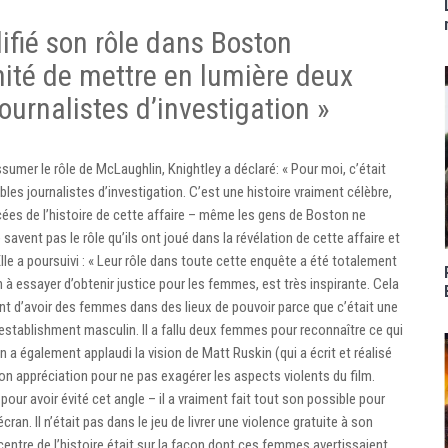
lifié son rôle dans Boston
nité de mettre en lumière deux
urnalistes d’investigation »
ssumer le rôle de McLaughlin, Knightley a déclaré: « Pour moi, c’était
les journalistes d’investigation. C’est une histoire vraiment célèbre,
es de l’histoire de cette affaire – même les gens de Boston ne
savent pas le rôle qu’ils ont joué dans la révélation de cette affaire et
le a poursuivi : « Leur rôle dans toute cette enquête a été totalement
n à essayer d’obtenir justice pour les femmes, est très inspirante. Cela
nt d’avoir des femmes dans des lieux de pouvoir parce que c’était une
l’establishment masculin. Il a fallu deux femmes pour reconnaître ce qui
a également applaudi la vision de Matt Ruskin (qui a écrit et réalisé
té son appréciation pour ne pas exagérer les aspects violents du film.
our avoir évité cet angle – il a vraiment fait tout son possible pour
ran. Il n’était pas dans le jeu de livrer une violence gratuite à son
le centre de l’histoire était sur la façon dont ces femmes avertissaient