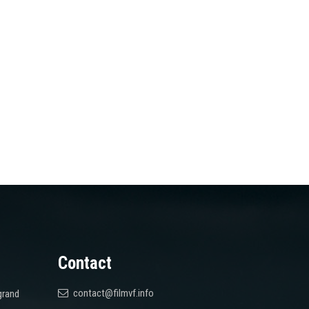
Contact
contact@filmvf.info
grand