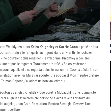
ment Weekly, les stars
Keira Knightley
et
Carrie Coon
a parlé de leur
Pourtant, malgré le fait qu’ils aient joué dans un vrai thriller policier,
« ne pouvaient plus regarder » le vrai crime. Knightley a déclaré:
olument pas le regarder. Totalement terrifié. » Sa co-vedette a
 pour laquelle elle ne regardait plus le vrai crime. Coon a déclaré: « Je
a relation avec lui. Mais j’ai écouté [the podcast] Mon meurtre préféré
Truman Capote, j’ai adoré un bon vrai crime. »
, Boston Strangler, Knightley joue Loretta McLaughlin, une journaliste
. McLaughlin est la première personne à avoir révélé l’histoire du
cLaughlin, Jean Cole. En relation: Boston Strangler Review: Une
stement célèbre