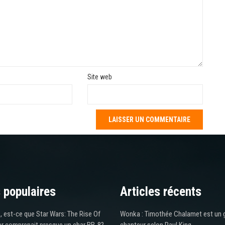
Site web
 populaires
Articles récents
 est-ce que Star Wars: The Rise Of
Wonka : Timothée Chalamet est un 
r comprenait presque un char BB-8?
chanteur selon Paul King