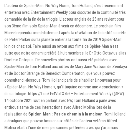
L’acteur de Spider-Man: No Way Home, Tom Holland, s’est récemment
entretenu avec Entertainment Weekly pour discuter de la continuité très
demandée de la fin de la trilogie. L’acteur anglais de 25 ans revient pour
son 3ème film solo Spider-Man à venir en décembre. Le prochain film
Marvel reprendra immédiatement après la révélation de l’identité secrète
de Peter Parker sur la planète entier à la toute fin de 2019 Spider-Man:
loin de chez soi. Faire aussi un retour aux films de Spider-Man n’est
autre que notre ennemi préféré à huit membres, le Dr Otto Octavius ​​alias
Docteur Octopus. De nouvelles photos ont aussi été publiées avec
Spider-Man de Tom Holland aux côtés de Mary Jane Watson de Zendaya
et de Doctor Strange de Benedict Cumberbatch, que vous pouvez
consulter ci-dessous. Tom Holland parle de s’habiller à nouveau pour
« Spider-Man: No Way Home », qu’il taquine comme une « conclusion »
de sa trilogie. https://t.co/Tv4VoTX7b6— Entertainment Weekly (@EW)
14 octobre 2021Tout en parlant avec EW, Tom Holland a parlé avec
enthousiasme de ces interactions avec Alfred Molina lors de la
réalisation de
Spider-Man : Pas de chemin à la maison
. Tom Holland
a divulguer que pouvoir bosser aux côtés de l’acteur vétéran Alfred
Molina était « l’une de mes personnes préférées avec qui j’ai jamais