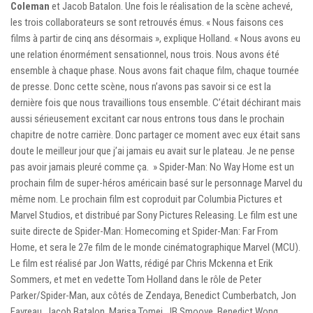
Coleman
et Jacob Batalon. Une fois le réalisation de la scène achevé,
les trois collaborateurs se sont retrouvés émus. « Nous faisons ces
films à partir de cinq ans désormais », explique Holland. « Nous avons eu
une relation énormément sensationnel, nous trois. Nous avons été
ensemble à chaque phase. Nous avons fait chaque film, chaque tournée
de presse. Donc cette scène, nous n’avons pas savoir si ce est la
dernière fois que nous travaillions tous ensemble. C’était déchirant mais
aussi sérieusement excitant car nous entrons tous dans le prochain
chapitre de notre carrière. Donc partager ce moment avec eux était sans
doute le meilleur jour que j’ai jamais eu avait sur le plateau. Je ne pense
pas avoir jamais pleuré comme ça. » Spider-Man: No Way Home est un
prochain film de super-héros américain basé sur le personnage Marvel du
même nom. Le prochain film est coproduit par Columbia Pictures et
Marvel Studios, et distribué par Sony Pictures Releasing. Le film est une
suite directe de Spider-Man: Homecoming et Spider-Man: Far From
Home, et sera le 27e film de le monde cinématographique Marvel (MCU).
Le film est réalisé par Jon Watts, rédigé par Chris Mckenna et Erik
Sommers, et met en vedette Tom Holland dans le rôle de Peter
Parker/Spider-Man, aux côtés de Zendaya, Benedict Cumberbatch, Jon
Favreau, Jacob Batalon, Marisa Tomei, JB Smoove, Benedict Wong,