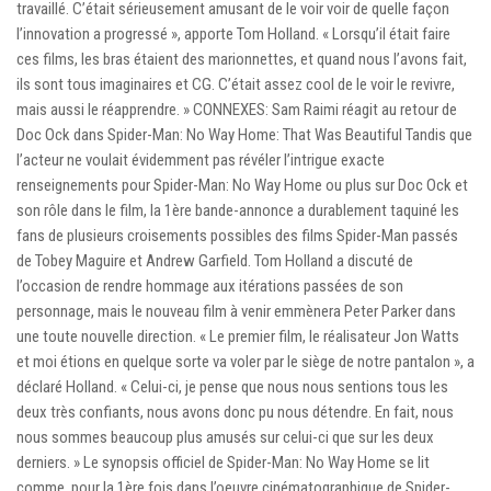
travaillé. C’était sérieusement amusant de le voir voir de quelle façon
l’innovation a progressé », apporte Tom Holland. « Lorsqu’il était faire
ces films, les bras étaient des marionnettes, et quand nous l’avons fait,
ils sont tous imaginaires et CG. C’était assez cool de le voir le revivre,
mais aussi le réapprendre. » CONNEXES: Sam Raimi réagit au retour de
Doc Ock dans Spider-Man: No Way Home: That Was Beautiful Tandis que
l’acteur ne voulait évidemment pas révéler l’intrigue exacte
renseignements pour Spider-Man: No Way Home ou plus sur Doc Ock et
son rôle dans le film, la 1ère bande-annonce a durablement taquiné les
fans de plusieurs croisements possibles des films Spider-Man passés
de Tobey Maguire et Andrew Garfield. Tom Holland a discuté de
l’occasion de rendre hommage aux itérations passées de son
personnage, mais le nouveau film à venir emmènera Peter Parker dans
une toute nouvelle direction. « Le premier film, le réalisateur Jon Watts
et moi étions en quelque sorte va voler par le siège de notre pantalon », a
déclaré Holland. « Celui-ci, je pense que nous nous sentions tous les
deux très confiants, nous avons donc pu nous détendre. En fait, nous
nous sommes beaucoup plus amusés sur celui-ci que sur les deux
derniers. » Le synopsis officiel de Spider-Man: No Way Home se lit
comme, pour la 1ère fois dans l’oeuvre cinématographique de Spider-