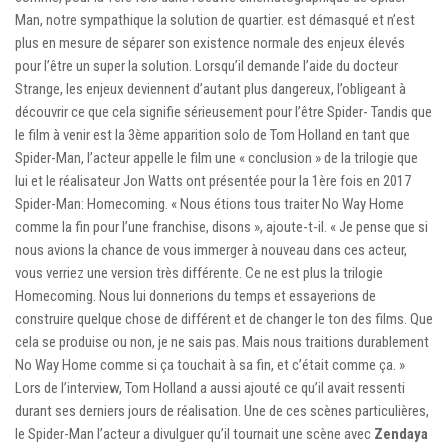
Man, notre sympathique la solution de quartier. est démasqué et n’est
plus en mesure de séparer son existence normale des enjeux élevés
pour l’être un super la solution. Lorsqu’il demande l’aide du docteur
Strange, les enjeux deviennent d’autant plus dangereux, l’obligeant à
découvrir ce que cela signifie sérieusement pour l’être Spider- Tandis que
le film à venir est la 3ème apparition solo de Tom Holland en tant que
Spider-Man, l’acteur appelle le film une « conclusion » de la trilogie que
lui et le réalisateur Jon Watts ont présentée pour la 1ère fois en 2017
Spider-Man: Homecoming. « Nous étions tous traiter No Way Home
comme la fin pour l’une franchise, disons », ajoute-t-il. « Je pense que si
nous avions la chance de vous immerger à nouveau dans ces acteur,
vous verriez une version très différente. Ce ne est plus la trilogie
Homecoming. Nous lui donnerions du temps et essayerions de
construire quelque chose de différent et de changer le ton des films. Que
cela se produise ou non, je ne sais pas. Mais nous traitions durablement
No Way Home comme si ça touchait à sa fin, et c’était comme ça. »
Lors de l’interview, Tom Holland a aussi ajouté ce qu’il avait ressenti
durant ses derniers jours de réalisation. Une de ces scènes particulières,
le Spider-Man l’acteur a divulguer qu’il tournait une scène avec
Zendaya