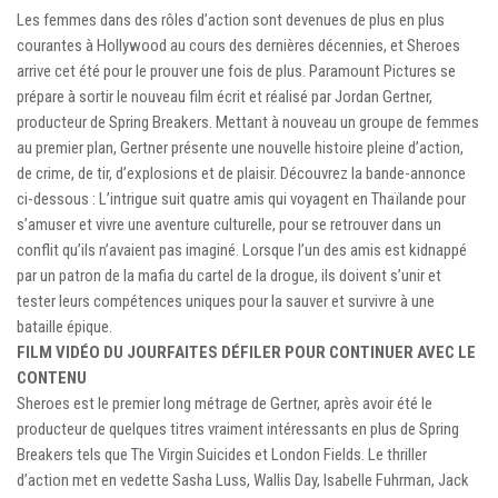
Les femmes dans des rôles d’action sont devenues de plus en plus
courantes à Hollywood au cours des dernières décennies, et Sheroes
arrive cet été pour le prouver une fois de plus. Paramount Pictures se
prépare à sortir le nouveau film écrit et réalisé par Jordan Gertner,
producteur de Spring Breakers. Mettant à nouveau un groupe de femmes
au premier plan, Gertner présente une nouvelle histoire pleine d’action,
de crime, de tir, d’explosions et de plaisir. Découvrez la bande-annonce
ci-dessous : L’intrigue suit quatre amis qui voyagent en Thaïlande pour
s’amuser et vivre une aventure culturelle, pour se retrouver dans un
conflit qu’ils n’avaient pas imaginé. Lorsque l’un des amis est kidnappé
par un patron de la mafia du cartel de la drogue, ils doivent s’unir et
tester leurs compétences uniques pour la sauver et survivre à une
bataille épique.
FILM VIDÉO DU JOUR
FAITES DÉFILER POUR CONTINUER AVEC LE
CONTENU
Sheroes est le premier long métrage de Gertner, après avoir été le
producteur de quelques titres vraiment intéressants en plus de Spring
Breakers tels que The Virgin Suicides et London Fields. Le thriller
d’action met en vedette Sasha Luss, Wallis Day, Isabelle Fuhrman, Jack