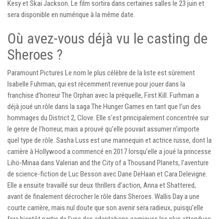
Kesy et Skai Jackson. Le film sortira dans certaines salles le 23 juin et
sera disponible en numérique à la même date.
Où avez-vous déjà vu le casting de
Sheroes ?
Paramount Pictures Le nom le plus célèbre de la liste est sûrement
Isabelle Fuhrman, qui est récemment revenue pour jouer dans la
franchise d’horreur The Orphan avec la préquelle, First Kill. Furhman a
déjà joué un rôle dans la saga The Hunger Games en tant que l’un des
hommages du District 2, Clove. Elle s’est principalement concentrée sur
le genre de l’horreur, mais a prouvé qu’elle pouvait assumer n’importe
quel type de rôle. Sasha Luss est une mannequin et actrice russe, dont la
carrière à Hollywood a commencé en 2017 lorsqu’elle a joué la princesse
Lihö-Minaa dans Valerian and the City of a Thousand Planets, l’aventure
de science-fiction de Luc Besson avec Dane DeHaan et Cara Delevigne.
Elle a ensuite travaillé sur deux thrillers d’action, Anna et Shattered,
avant de finalement décrocher le rôle dans Sheroes. Wallis Day a une
courte carrière, mais nul doute que son avenir sera radieux, puisqu’elle
fera bientôt partie de l’une des adaptations comiques les plus attendues