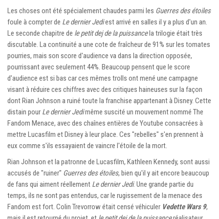
Les choses ont été spécialement chaudes parmi les
Guerres des étoiles
foule à compter de
Le dernier Jedi
est arrivé en salles il y a plus d'un an.
Le seconde chapitre de
le petit dej de la puissance
la trilogie était très
discutable. La continuité a une cote de fraîcheur de 91% sur les tomates
pourries, mais son score d'audience va dans la direction opposée,
pourrissant avec seulement 44%. Beaucoup pensent que le score
d'audience est si bas car ces mêmes trolls ont mené une campagne
visant à réduire ces chiffres avec des critiques haineuses sur la façon
dont Rian Johnson a ruiné toute la franchise appartenant à Disney. Cette
distain pour
Le dernier Jedi
même suscité un mouvement nommé The
Fandom Menace, avec des chaînes entières de Youtube consacrées à
mettre Lucasfilm et Disney à leur place. Ces "rebelles" s'en prennent à
eux comme s'ils essayaient de vaincre l'étoile de la mort.
Rian Johnson et la patronne de Lucasfilm, Kathleen Kennedy, sont aussi
accusés de "ruiner"
Guerres des étoiles
, bien qu'il y ait encore beaucoup
de fans qui aiment réellement
Le dernier Jedi
. Une grande partie du
temps, ils ne sont pas entendus, car le rugissement de la menace des
Fandom est fort. Colin Trevorrow était censé véhiculer
Vedette Wars 9
,
mais il est retourné du projet, et
le petit dej de la puissance
réalisateur