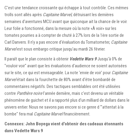
C'est une tendance croissante qui échappe à tout contrôle. Ces mêmes
trolls sont allés après
Capitaine Marvel
, détruisant les dernières
semaines d’aventures MCU avant que quiconque ait la chance de le voir.
Leur folie a fonctionné, dans la mesure où la note «À voir» sur les
tomates pourries a à compter de chuté à 27% lors de la 1ère sortie de
Carl Danvers. Il n'y a pas encore d'évaluation du Tomatometer,
Capitaine
Marvel
est sous embargo critique jusqu'au mardi 26 février.
Il paraît que le plan consiste à obtenir
Vedette Wars 9
Jusqu'à 0% de
"vouloir voir" avant que les évaluations d'audience ne soient autorisées
sur le site, ce qui est envisageable. La note 'envie de voir' pour
Capitaine
Marvel
était dans la fourchette de 80% avant d'être bombardé de
commentaires négatifs. Des tactiques semblables ont été utilisées
contre
Panthère noire
l’année dernière, mais c’est devenu un véritable
phénomène de guichet et il a rapporté plus d’un milliard de dollars dans le
univers entier. Nous ne savons pas encore si ce genre d '"attentat à la
bombe" fera mal
Capitaine Marvel
financièrement.
Connexes: John Boyega vient d'obtenir des cadeaux étonnants
dans Vedette Wars 9