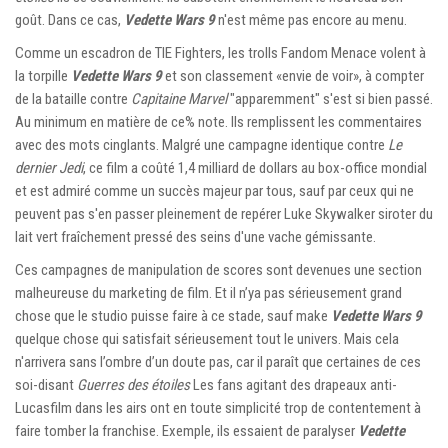
goût. Dans ce cas,
Vedette Wars 9
n'est même pas encore au menu.
Comme un escadron de TIE Fighters, les trolls Fandom Menace volent à
la torpille
Vedette Wars 9
et son classement «envie de voir», à compter
de la bataille contre
Capitaine Marvel
"apparemment" s'est si bien passé.
Au minimum en matière de ce% note. Ils remplissent les commentaires
avec des mots cinglants. Malgré une campagne identique contre
Le
dernier Jedi
, ce film a coûté 1,4 milliard de dollars au box-office mondial
et est admiré comme un succès majeur par tous, sauf par ceux qui ne
peuvent pas s'en passer pleinement de repérer Luke Skywalker siroter du
lait vert fraîchement pressé des seins d'une vache gémissante.
Ces campagnes de manipulation de scores sont devenues une section
malheureuse du marketing de film. Et il n’ya pas sérieusement grand
chose que le studio puisse faire à ce stade, sauf make
Vedette Wars 9
quelque chose qui satisfait sérieusement tout le univers. Mais cela
n'arrivera sans l’ombre d’un doute pas, car il paraît que certaines de ces
soi-disant
Guerres des étoiles
Les fans agitant des drapeaux anti-
Lucasfilm dans les airs ont en toute simplicité trop de contentement à
faire tomber la franchise. Exemple, ils essaient de paralyser
Vedette