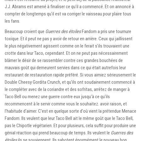
J.J. Abrams est amené à finaliser ce qu'il a commencé. Et on annoncé à
compter de longtemps qu'il est va corriger le vaisseau pour plaire tous
les fans.
Beaucoup croient que
Guerres des étoiles
Fandom a pris une tournure
toxique. Et il peut ne pas y avoir de retour en arrière. Ceux qui jaillissent
le plus négativement agissent comme on le ferait s’ils trouvaient une
crotte dans leur Taco, cependant. Et on ne peut pas nécessairement
blâmer le désir de se rassembler contre ces grandes bouchées de
mauvais goût qui demeurent servies dans ce qui était autrefois leur
restaurant de restauration rapide préféré. Si vous aimiez sérieusement le
Double Cheesy Gordita Crunch, et qu'ils ont soudainement commencé à
le compléter avec de la coriandre et des sofritas, arrêtez de manger à
Taco Bell ou menez une guerre contre eux jusqu'à ce qu'ils
recommencent à le servir comme vous le souhaitez. avoir raison, et
l'habitude d'aimer. C'est en quelque sorte d'où vient la prétendue Menace
Fandom. Ils veulent que leur Taco Bell ait le même goût que le Taco Bell,
pas le Chipotle végétarien. Et pour plusieurs, cela suffit pour produire une
génial réaction qui prend beaucoup de temps. Ils veulent le
Guerres des
étoiles
ils se souviennent. Ils sabotent énormément le nouveau bon