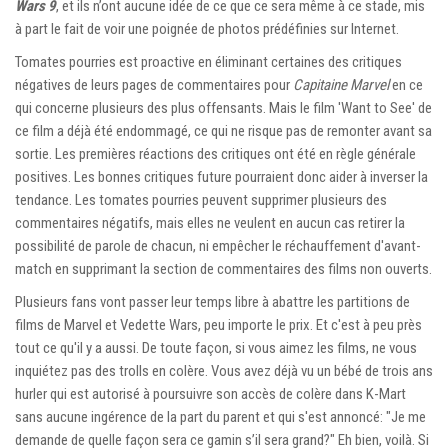
Wars 9
, et ils n’ont aucune idée de ce que ce sera même à ce stade, mis
à part le fait de voir une poignée de photos prédéfinies sur Internet.
Tomates pourries est proactive en éliminant certaines des critiques
négatives de leurs pages de commentaires pour
Capitaine Marvel
en ce
qui concerne plusieurs des plus offensants. Mais le film 'Want to See' de
ce film a déjà été endommagé, ce qui ne risque pas de remonter avant sa
sortie. Les premières réactions des critiques ont été en règle générale
positives. Les bonnes critiques future pourraient donc aider à inverser la
tendance. Les tomates pourries peuvent supprimer plusieurs des
commentaires négatifs, mais elles ne veulent en aucun cas retirer la
possibilité de parole de chacun, ni empêcher le réchauffement d'avant-
match en supprimant la section de commentaires des films non ouverts.
Plusieurs fans vont passer leur temps libre à abattre les partitions de
films de Marvel et Vedette Wars, peu importe le prix. Et c'est à peu près
tout ce qu'il y a aussi. De toute façon, si vous aimez les films, ne vous
inquiétez pas des trolls en colère. Vous avez déjà vu un bébé de trois ans
hurler qui est autorisé à poursuivre son accès de colère dans K-Mart
sans aucune ingérence de la part du parent et qui s'est annoncé: "Je me
demande de quelle façon sera ce gamin s’il sera grand?" Eh bien, voilà. Si