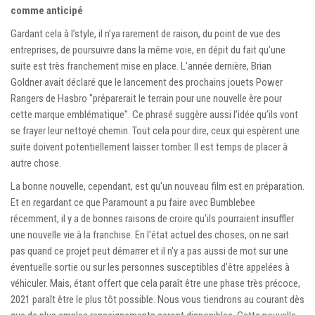
comme anticipé
Gardant cela à l’style, il n’ya rarement de raison, du point de vue des
entreprises, de poursuivre dans la même voie, en dépit du fait qu’une
suite est très franchement mise en place. L’année dernière, Brian
Goldner avait déclaré que le lancement des prochains jouets Power
Rangers de Hasbro "préparerait le terrain pour une nouvelle ère pour
cette marque emblématique". Ce phrasé suggère aussi l’idée qu’ils vont
se frayer leur nettoyé chemin. Tout cela pour dire, ceux qui espèrent une
suite doivent potentiellement laisser tomber. Il est temps de placer à
autre chose.
La bonne nouvelle, cependant, est qu'un nouveau film est en préparation.
Et en regardant ce que Paramount a pu faire avec Bumblebee
récemment, il y a de bonnes raisons de croire qu'ils pourraient insuffler
une nouvelle vie à la franchise. En l'état actuel des choses, on ne sait
pas quand ce projet peut démarrer et il n'y a pas aussi de mot sur une
éventuelle sortie ou sur les personnes susceptibles d'être appelées à
véhiculer. Mais, étant offert que cela paraît être une phase très précoce,
2021 paraît être le plus tôt possible. Nous vous tiendrons au courant dès