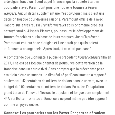
a divulguer lors d'un récent appel financier que la société était en
pourparlers avec Paramount pour une nouvelle tournée à
Power
Rangers
. Aucun détail supplémentaire n’est divulguer, mais c’est une
décision logique pour diverses raisons. Paramount officie déjà avec
Hasbro sur le très réussi
Transformateurs
et ils ont même créé leur
nettoyé studio, Allspark Pictures, pour assurer le développement de
futures franchises sur la base de leurs marques. Jusqu'à présent,
Paramount est leur base d'origine et il ne paraît pas qu'ils soient
intéressés à changer cela. Après tout, si ce n'est pas cassé.
À compter de que Lionsgate a publié le précédent
Power Rangers
film en
2017, il ne est pas logique d'tenter de poursuivre cette version de la
franchise dans un studio rival. Sans compter que la précédente prise
était loin d'être un succès. Le film réalisé par Dean Israelite a rapporté
seulement 142 centaines de milliers de dollars dans le univers, avec un
budget de 100 centaines de milliers de dollars. En outre, l’adaptation
grand écran de l’oeuvre télévisuelle populaire et longue dure simplement
44% sur Rotten Tomatoes. Donc, cela ne peut même pas être apprécié
comme un joyau oublié.
Connexe: Les pourparlers sur les Power Rangers se déroulent