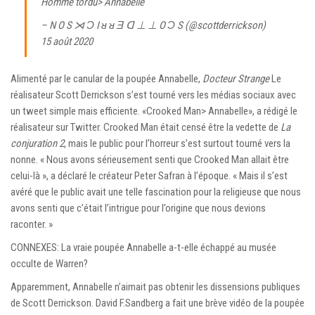
Homme tordu> Annabelle
– N O S ⋊ Ɔ I ᴚ ᴚ Ǝ ᗡ ⊥ ⊥ O Ɔ S (@scottderrickson)
15 août 2020
Alimenté par le canular de la poupée Annabelle,
Docteur Strange
Le
réalisateur Scott Derrickson s’est tourné vers les médias sociaux avec
un tweet simple mais efficiente. «Crooked Man> Annabelle», a rédigé le
réalisateur sur Twitter. Crooked Man était censé être la vedette de
La
conjuration 2
, mais le public pour l’horreur s’est surtout tourné vers la
nonne. « Nous avons sérieusement senti que Crooked Man allait être
celui-là », a déclaré le créateur Peter Safran à l’époque. « Mais il s’est
avéré que le public avait une telle fascination pour la religieuse que nous
avons senti que c’était l’intrigue pour l’origine que nous devions
raconter. »
CONNEXES: La vraie poupée Annabelle a-t-elle échappé au musée
occulte de Warren?
Apparemment, Annabelle n’aimait pas obtenir les dissensions publiques
de Scott Derrickson. David F.Sandberg a fait une brève vidéo de la poupée