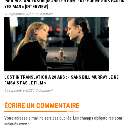
PAUL W.S. ANDERSON (MONSTER HUNTER) : « JE NE SUIS PAS UN
YES MAN » [INTERVIEW]
16 septembre 2023
/
0 Comment
LOST IN TRANSLATION A 20 ANS : « SANS BILL MURRAY JE NE
FAISAIS PAS LE FILM »
15 septembre 2023
/
0 Comment
ÉCRIRE UN COMMENTAIRE
Votre adresse e-mail ne sera pas publiée.
Les champs obligatoires sont
indiqués avec
*