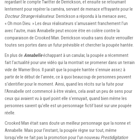
regardant le compte Twitter de Derrickson, et ensuite se retournant
lentement pour repérer la caméra, servant de menace effrayante pour le
Docteur Strange
réalisateur. Derrickson a répondu à la menace avec,
« Oh mon Dieu. » Les deux réalisateurs s’amusaient franchement l’un
avec l’autre, mais Annabelle peut encore être en colère contre la
comparaison de Crooked Man. Derrickson voudra sans doute verrouiller
toutes ses portes dans un futur prévisible et chercher la poupée hantée.
En plus de
Annabelle
échappant à un canular, la poupée a récemment
fait l’actualité pour une vidéo qui la montrait se promener dans un terrain
vide de Warner Bros. Il paraît que la poupée hantée s’ennuie assez à
partir de le début de l’année, ce à quoi beaucoup de personnes peuvent
s’identifier pour le moment. Ainsi, quand les récits sur la fuite pour
l’Annabelle ont commencé à être virales, cela avait un peu de sens pour
ceux qui avaient vu à quel point elle s’ennuyait, quand bien même les
personnes savent qu’elle est un personnage fictif basé sur une poupée
réelle.
Crooked Man était sans doute un meilleur personnage que la nonne et
Annabelle. Mais pour l’instant, la poupée règne sur tout, même
lorsqu’elle ne fait pas la promotion pour l’un nouveau
Prestidigitation