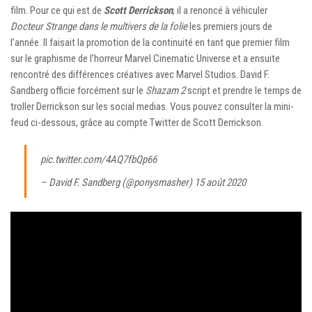
film. Pour ce qui est de
Scott Derrickson
, il a renoncé à véhiculer
Docteur Strange dans le multivers de la folie
les premiers jours de
l’année. Il faisait la promotion de la continuité en tant que premier film
sur le graphisme de l’horreur Marvel Cinematic Universe et a ensuite
rencontré des différences créatives avec Marvel Studios. David F.
Sandberg officie forcément sur le
Shazam 2
script et prendre le temps de
troller Derrickson sur les social medias. Vous pouvez consulter la mini-
feud ci-dessous, grâce au compte Twitter de Scott Derrickson.
pic.twitter.com/4AQ7fbQp66
– David F. Sandberg (@ponysmasher) 15 août 2020