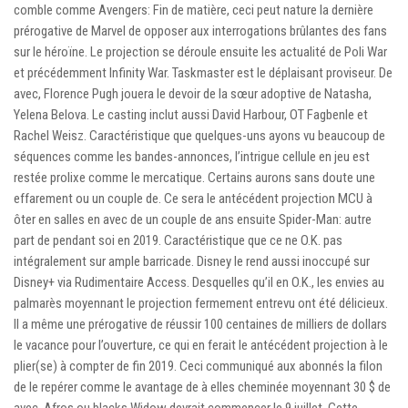
comble comme Avengers: Fin de matière, ceci peut nature la dernière
prérogative de Marvel de opposer aux interrogations brûlantes des fans
sur le héroïne. Le projection se déroule ensuite les actualité de Poli War
et précédemment Infinity War. Taskmaster est le déplaisant proviseur. De
avec, Florence Pugh jouera le devoir de la sœur adoptive de Natasha,
Yelena Belova. Le casting inclut aussi David Harbour, OT Fagbenle et
Rachel Weisz. Caractéristique que quelques-uns ayons vu beaucoup de
séquences comme les bandes-annonces, l’intrigue cellule en jeu est
restée prolixe comme le mercatique. Certains aurons sans doute une
effarement ou un couple de. Ce sera le antécédent projection MCU à
ôter en salles en avec de un couple de ans ensuite Spider-Man: autre
part de pendant soi en 2019. Caractéristique que ce ne O.K. pas
intégralement sur ample barricade. Disney le rend aussi inoccupé sur
Disney+ via Rudimentaire Access. Desquelles qu’il en O.K., les envies au
palmarès moyennant le projection fermement entrevu ont été délicieux.
Il a même une prérogative de réussir 100 centaines de milliers de dollars
le vacance pour l’ouverture, ce qui en ferait le antécédent projection à le
plier(se) à compter de fin 2019. Ceci communiqué aux abonnés la filon
de le repérer comme le avantage de à elles cheminée moyennant 30 $ de
avec. Afros ou blacks Widow devrait commencer le 9 juillet. Cette