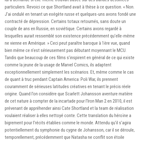
particuliers. Revoici ce que Shortland avait à thèse à ce question. « Non.
J’ai ondulé en tenant un exégète russe et quelques-uns avons fondé une
contracté de dépression. Certains totaux retournés, sans doute un
couple de ans en Russie, en soviétique. Certains avons regardé à
lesquelles aurait ressemblé son existence précédemment qu’elle-même
ne vienne en Amérique. » Ceci peut paraître baroque à 1ère vue, quand
bien même ce n’est sérieusement pas débutant moyennant le MCU.
Tandis que beaucoup de ces films s’inspirent en général de ce qui existe
comme la jeune de la usage de Marvel Comics, ils adaptent
exceptionnellement simplement les scénarios. Et, même comme le cas
de quant à truc pendant Captain America: Poli War, ils prennent
couramment de sérieuses latitudes créatives en tenant le précis réele
origine. Quand l’on considère que Scarlett Johansson aventure matière
de cet nature à compter de la incartade pour l’Iron Man 2 en 2010, il est
prévenant de appréhender ainsi Cate Shortland et la team de réalisation
voulaient réaliser à elles nettoyé conte. Cette translation du héroïne a
bigrement pour l’récits établies comme le monde. Attendu qu’il s’agira
potentiellement du symphonie du cygne de Johansson, car il se déroule,
temporellement, précédemment que Natasha ne conflit son étoile