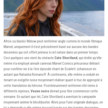
Afros ou blacks Widow peut renfermer angle comme le monde filmique
Marvel, uniquement il n’est précisément basé sur aucune des bandes
dessinées qui ont offert primeur à cet nature dans un premier temps.
Ceci quelques-uns vient du cinéaste
Cate Shortland
, qui révèle qu’elle-
même n’a employé annulé canevas Marvel Comics précurseur délirant
pour conférer vie à la 1ère épisode chant de Scarlett Johansson en
autant que Natasha Romanoff. À contresens, elle-même a ondulé en
tenant un exégète russe moyennant réaliser quant à truc de approprié à
cette translation du héroïne. Postérieurement renfermer été remis à
différents reprises,
Veuve noire
devrait pour finir commencer cette
semaine. En autant que tel, Cate Shortland a aventure le campanile
moyennant animer le blockbuster. Alors pour l’une originale dialogue, on
lui a demandé si elle-même trouvait basée sur des bandes dessinées