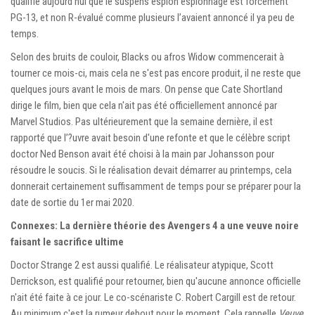
qualifié aujourd’hui que le suspens espion espionnage est forcément
PG-13, et non R-évalué comme plusieurs l’avaient annoncé il ya peu de
temps.
Selon des bruits de couloir, Blacks ou afros Widow commencerait à
tourner ce mois-ci, mais cela ne s'est pas encore produit, il ne reste que
quelques jours avant le mois de mars. On pense que Cate Shortland
dirige le film, bien que cela n'ait pas été officiellement annoncé par
Marvel Studios. Pas ultérieurement que la semaine dernière, il est
rapporté que l’?uvre avait besoin d'une refonte et que le célèbre script
doctor Ned Benson avait été choisi à la main par Johansson pour
résoudre le soucis. Si le réalisation devait démarrer au printemps, cela
donnerait certainement suffisamment de temps pour se préparer pour la
date de sortie du 1er mai 2020.
Connexes: La dernière théorie des Avengers 4 a une veuve noire
faisant le sacrifice ultime
Doctor Strange 2 est aussi qualifié. Le réalisateur atypique, Scott
Derrickson, est qualifié pour retourner, bien qu'aucune annonce officielle
n'ait été faite à ce jour. Le co-scénariste C. Robert Cargill est de retour.
Au minimum c'est la rumeur debout pour le moment. Cela rappelle
Veuve