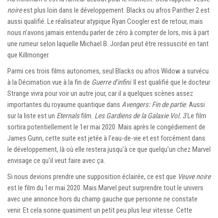
noire
est plus loin dans le développement. Blacks ou afros Panther 2 est
aussi qualifié. Le réalisateur atypique Ryan Coogler est de retour, mais
nous n’avons jamais entendu parler de zéro à compter de lors, mis à part
une rumeur selon laquelle Michael B. Jordan peut être ressuscité en tant
que Killmonger.
Parmi ces trois films autonomes, seul Blacks ou afros Widow a survécu
à la Décimation vue à la fin de
Guerre d'infini
. Il est qualifié que le docteur
Strange vivra pour voir un autre jour, car il a quelques scènes assez
importantes du royaume quantique dans
Avengers: Fin de partie
. Aussi
sur la liste est un
Eternals
film.
Les Gardiens de la Galaxie Vol. 3
Le film
sortira potentiellement le 1er mai 2020. Mais après le congédiement de
James Gunn, cette suite est jetée à l'eau-de-vie et est forcément dans
le développement, là où elle restera jusqu'à ce que quelqu'un chez Marvel
envisage ce qu'il veut faire avec ça.
Si nous devions prendre une supposition éclairée, ce est que
Veuve noire
est le film du 1er mai 2020. Mais Marvel peut surprendre tout le univers
avec une annonce hors du champ gauche que personne ne constate
venir. Et cela sonne quasiment un petit peu plus leur vitesse. Cette