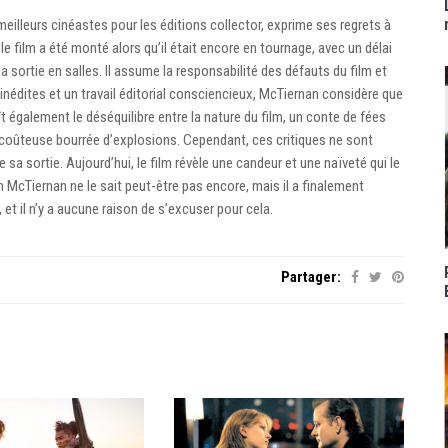
illeurs cinéastes pour les éditions collector, exprime ses regrets à
e film a été monté alors qu’il était encore en tournage, avec un délai
la sortie en salles. Il assume la responsabilité des défauts du film et
nédites et un travail éditorial consciencieux, McTiernan considère que
ît également le déséquilibre entre la nature du film, un conte de fées
coûteuse bourrée d’explosions. Cependant, ces critiques ne sont
sa sortie. Aujourd’hui, le film révèle une candeur et une naïveté qui le
 McTiernan ne le sait peut-être pas encore, mais il a finalement
et il n’y a aucune raison de s’excuser pour cela.
Partager: