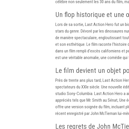
célèbre non seulement les 30 ans du film, ma
Un flop historique et une
Lors de sa sortie, Last Action Hero fut un b
stars du genre. Dévoré par les dinosaures nu
de manière spectaculaire, engloutissant tou
et son esthétique. Le film raconte l’histoir
dans un film rempli d’excès californiens et 
est une véritable anomalie, une comédie qui 
Le film devient un objet p
Près de trente ans plus tard, Last Action He
spectateurs du XXIe siècle. Une nouvelle édit
studio Sony-Columbia. Last Action Hero a ain
appréciés tels que Mr. Smith au Sénat, Une é
offre une version soignée du film, incluant 
récent enregistré par John McTiernan lui-même
Les regrets de John McTi