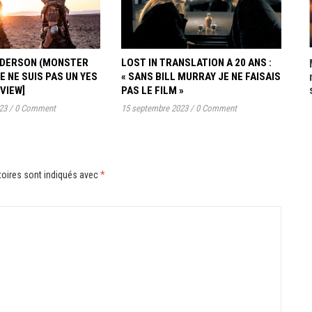
ANDERSON (MONSTER
LOST IN TRANSLATION A 20 ANS :
JE NE SUIS PAS UN YES
« SANS BILL MURRAY JE NE FAISAIS
RVIEW]
PAS LE FILM »
23
/
0 Comment
15 septembre 2023
/
0 Comment
oires sont indiqués avec
*