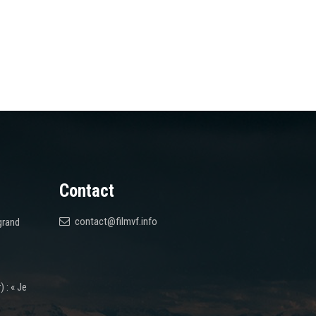
Contact
contact@filmvf.info
grand
 : « Je