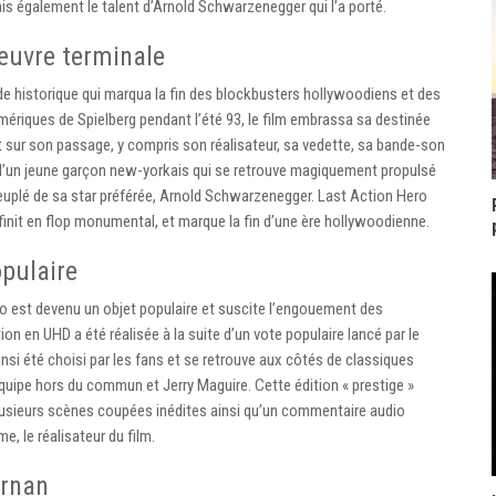
is également le talent d’Arnold Schwarzenegger qui l’a porté.
 œuvre terminale
ide historique qui marqua la fin des blockbusters hollywoodiens et des
mériques de Spielberg pendant l’été 93, le film embrassa sa destinée
t sur son passage, y compris son réalisateur, sa vedette, sa bande-son
e d’un jeune garçon new-yorkais qui se retrouve magiquement propulsé
peuplé de sa star préférée, Arnold Schwarzenegger. Last Action Hero
finit en flop monumental, et marque la fin d’une ère hollywoodienne.
opulaire
ro est devenu un objet populaire et suscite l’engouement des
ion en UHD a été réalisée à la suite d’un vote populaire lancé par le
si été choisi par les fans et se retrouve aux côtés de classiques
quipe hors du commun et Jerry Maguire. Cette édition « prestige »
plusieurs scènes coupées inédites ainsi qu’un commentaire audio
, le réalisateur du film.
ernan