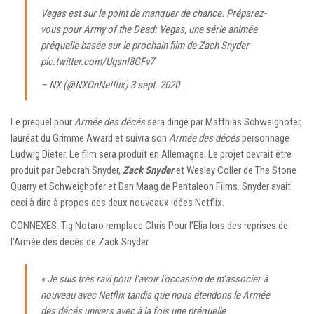
Vegas est sur le point de manquer de chance. Préparez-
vous pour Army of the Dead: Vegas, une série animée
préquelle basée sur le prochain film de Zach Snyder
pic.twitter.com/UgsnI8GFv7
– NX (@NXOnNetflix) 3 sept. 2020
Le prequel pour
Armée des décés
sera dirigé par Matthias Schweighofer,
lauréat du Grimme Award et suivra son
Armée des décés
personnage
Ludwig Dieter. Le film sera produit en Allemagne. Le projet devrait être
produit par Deborah Snyder,
Zack Snyder
et Wesley Coller de The Stone
Quarry et Schweighofer et Dan Maag de Pantaleon Films. Snyder avait
ceci à dire à propos des deux nouveaux idées Netflix.
CONNEXES: Tig Notaro remplace Chris Pour l’Elia lors des reprises de
l’Armée des décés de Zack Snyder
« Je suis très ravi pour l’avoir l’occasion de m’associer à
nouveau avec Netflix tandis que nous étendons le
Armée
des décés
univers avec à la fois une préquelle