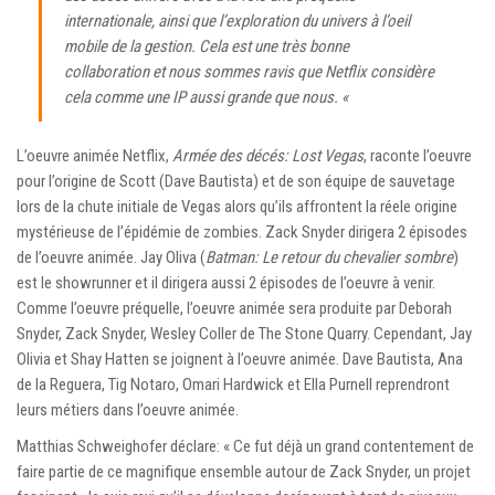
internationale, ainsi que l’exploration du univers à l’oeil
mobile de la gestion. Cela est une très bonne
collaboration et nous sommes ravis que Netflix considère
cela comme une IP aussi grande que nous. «
L’oeuvre animée Netflix,
Armée des décés: Lost Vegas
, raconte l’oeuvre
pour l’origine de Scott (Dave Bautista) et de son équipe de sauvetage
lors de la chute initiale de Vegas alors qu’ils affrontent la réele origine
mystérieuse de l’épidémie de zombies. Zack Snyder dirigera 2 épisodes
de l’oeuvre animée. Jay Oliva (
Batman: Le retour du chevalier sombre
)
est le showrunner et il dirigera aussi 2 épisodes de l’oeuvre à venir.
Comme l’oeuvre préquelle, l’oeuvre animée sera produite par Deborah
Snyder, Zack Snyder, Wesley Coller de The Stone Quarry. Cependant, Jay
Olivia et Shay Hatten se joignent à l’oeuvre animée. Dave Bautista, Ana
de la Reguera, Tig Notaro, Omari Hardwick et Ella Purnell reprendront
leurs métiers dans l’oeuvre animée.
Matthias Schweighofer déclare: « Ce fut déjà un grand contentement de
faire partie de ce magnifique ensemble autour de Zack Snyder, un projet