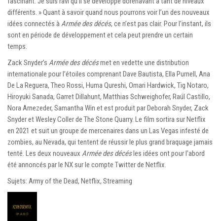
fascinant. Je suis ravi qu’il se développe dorénavant à tant de niveaux
différents. » Quant à savoir quand nous pourrons voir l’un des nouveaux
idées connectés à
Armée des décés
, ce n’est pas clair. Pour l’instant, ils
sont en période de développement et cela peut prendre un certain
temps.
Zack Snyder’s
Armée des décés
met en vedette une distribution
internationale pour l’étoiles comprenant Dave Bautista, Ella Purnell, Ana
De La Reguera, Theo Rossi, Huma Qureshi, Omari Hardwick, Tig Notaro,
Hiroyuki Sanada, Garret Dillahunt, Matthias Schweighofer, Raúl Castillo,
Nora Arnezeder, Samantha Win et est produit par Deborah Snyder, Zack
Snyder et Wesley Coller de The Stone Quarry. Le film sortira sur Netflix
en 2021 et suit un groupe de mercenaires dans un Las Vegas infesté de
zombies, au Nevada, qui tentent de réussir le plus grand braquage jamais
tenté. Les deux nouveaux
Armée des décés
les idées ont pour l’abord
été annoncés par le NX sur le compte Twitter de Netflix.
Sujets: Army of the Dead, Netflix, Streaming